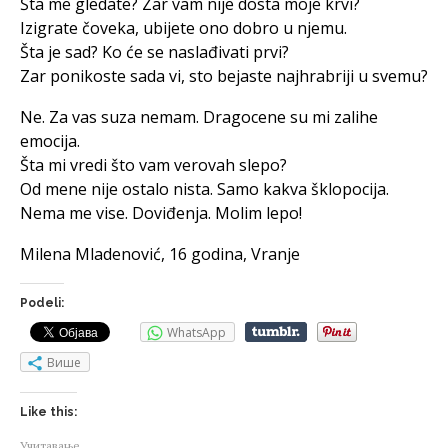
Šta me gledate? Zar vam nije dosta moje krvi?
Izigrate čoveka, ubijete ono dobro u njemu.
Šta je sad? Ko će se naslađivati prvi?
Zar ponikoste sada vi, sto bejaste najhrabriji u svemu?
Ne. Za vas suza nemam. Dragocene su mi zalihe
emocija.
Šta mi vredi što vam verovah slepo?
Od mene nije ostalo nista. Samo kakva šklopocija.
Nema me vise. Doviđenja. Molim lepo!
Milena Mladenović, 16 godina, Vranje
Podeli:
WhatsApp
Више
Like this:
Учитавање...