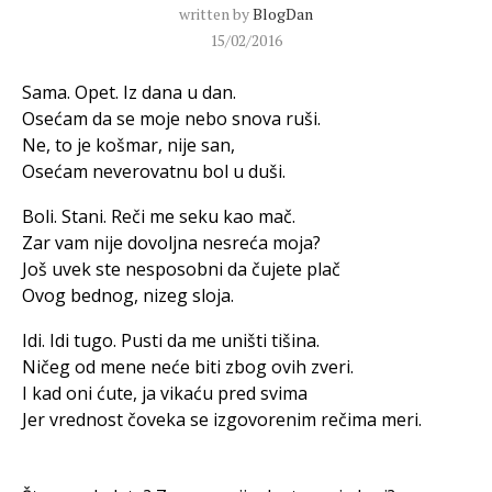
written by
BlogDan
15/02/2016
Sama. Opet. Iz dana u dan.
Osećam da se moje nebo snova ruši.
Ne, to je košmar, nije san,
Osećam neverovatnu bol u duši.
Boli. Stani. Reči me seku kao mač.
Zar vam nije dovoljna nesreća moja?
Još uvek ste nesposobni da čujete plač
Ovog bednog, nizeg sloja.
Idi. Idi tugo. Pusti da me uništi tišina.
Ničeg od mene neće biti zbog ovih zveri.
I kad oni ćute, ja vikaću pred svima
Jer vrednost čoveka se izgovorenim rečima meri.