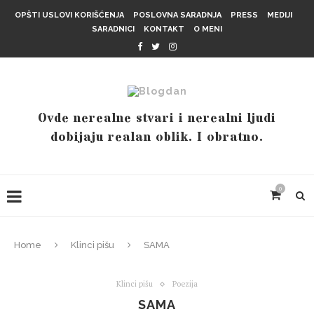
OPŠTI USLOVI KORIŠĆENJA
POSLOVNA SARADNJA
PRESS
MEDIJI
SARADNICI
KONTAKT
O MENI
Ovde nerealne stvari i nerealni ljudi
dobijaju realan oblik. I obratno.
0
Home
Klinci pišu
SAMA
Klinci pišu
Poezija
SAMA