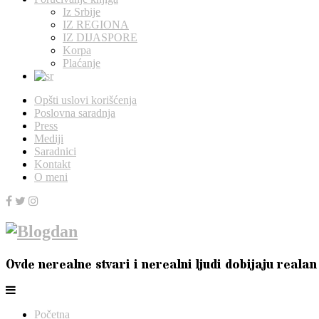
Iz Srbije
IZ REGIONA
IZ DIJASPORE
Korpa
Plaćanje
Opšti uslovi korišćenja
Poslovna saradnja
Press
Mediji
Saradnici
Kontakt
O meni
Ovde nerealne stvari i nerealni ljudi dobijaju realan
Početna