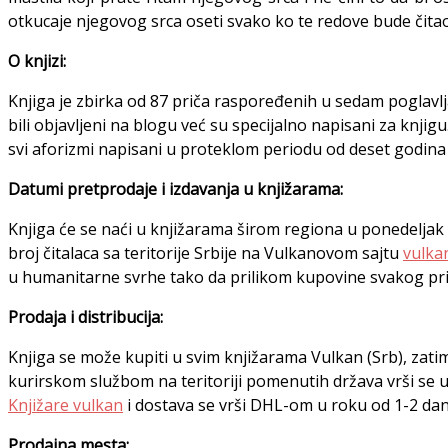
otkucaje njegovog srca oseti svako ko te redove bude čita
O knjizi:
Knjiga je zbirka od 87 priča raspoređenih u sedam poglavlj
bili objavljeni na blogu već su specijalno napisani za knji
svi aforizmi napisani u proteklom periodu od deset godina k
Datumi pretprodaje i izdavanja u knjižarama:
Knjiga će se naći u knjižarama širom regiona u ponedelja
broj čitalaca sa teritorije Srbije na Vulkanovom sajtu
vulkan
u humanitarne svrhe tako da prilikom kupovine svakog p
Prodaja i distribucija:
Knjiga se može kupiti u svim knjižarama Vulkan (Srb), zatim
kurirskom službom na teritoriji pomenutih država vrši se u
Knjižare vulkan
i dostava se vrši DHL-om u roku od 1-2 dana
Prodajna mesta: