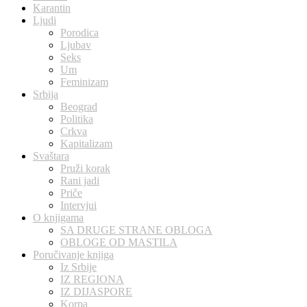
Karantin
Ljudi
Porodica
Ljubav
Seks
Um
Feminizam
Srbija
Beograd
Politika
Crkva
Kapitalizam
Svaštara
Pruži korak
Rani jadi
Priče
Intervjui
O knjigama
SA DRUGE STRANE OBLOGA
OBLOGE OD MASTILA
Poručivanje knjiga
Iz Srbije
IZ REGIONA
IZ DIJASPORE
Korpa