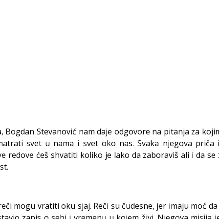
a, Bogdan Stevanović nam daje odgovore na pitanja za koji
matrati svet u nama i svet oko nas. Svaka njegova priča 
edove ćeš shvatiti koliko je lako da zaboraviš ali i da se z
st.
ve reči mogu vratiti oku sjaj. Reči su čudesne, jer imaju moć 
 ostavio zapis o sebi i vremenu u kojem živi. Njegova misij