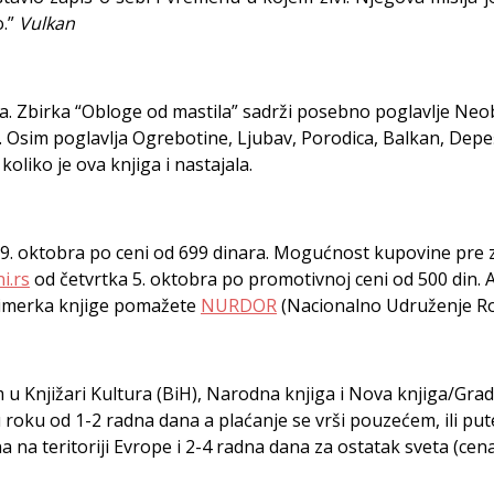
o.”
Vulkan
a. Zbirka “Obloge od mastila” sadrži posebno poglavlje Neob
gu. Osim poglavlja Ogrebotine, Ljubav, Porodica, Balkan, Depe
oliko je ova knjiga i nastajala.
k 9. oktobra po ceni od 699 dinara. Mogućnost kupovine pre
i.rs
od četvrtka 5. oktobra po promotivnoj ceni od 500 din. A
rimerka knjige pomažete
NURDOR
(Nacionalno Udruženje Rod
 u Knjižari Kultura (BiH), Narodna knjiga i Nova knjiga/Grad
 roku od 1-2 radna dana a plaćanje se vrši pouzećem, ili put
 na teritoriji Evrope i 2-4 radna dana za ostatak sveta (ce