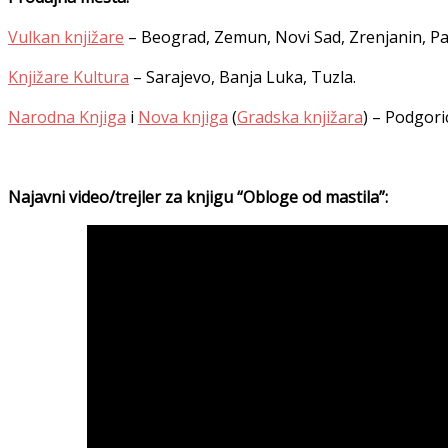
Vulkan knjižare
– Beograd, Zemun, Novi Sad, Zrenjanin, Pan
Knjižare Kultura
– Sarajevo, Banja Luka, Tuzla.
Narodna Knjiga
i
Nova knjiga
(
Gradska knjižara
) – Podgori
Najavni video/trejler za knjigu “Obloge od mastila”: