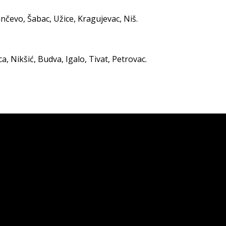
čevo, Šabac, Užice, Kragujevac, Niš.
ca, Nikšić, Budva, Igalo, Tivat, Petrovac.