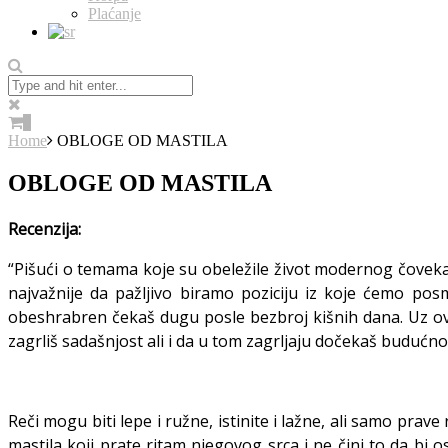
Plaćanje
0
Home
OBLOGE OD MASTILA
OBLOGE OD MASTILA
Recenzija:
“Pišući o temama koje su obeležile život modernog čovek
najvažnije da pažljivo biramo poziciju iz koje ćemo pos
obeshrabren čekaš dugu posle bezbroj kišnih dana. Uz ove r
zagrliš sadašnjost ali i da u tom zagrljaju dočekaš budućno
Reči mogu biti lepe i ružne, istinite i lažne, ali samo pra
mastila koji prate ritam njegovog srca i ne čini to da bi