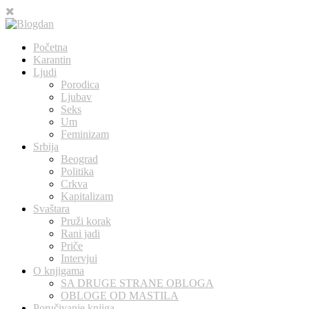
Početna
Karantin
Ljudi
Porodica
Ljubav
Seks
Um
Feminizam
Srbija
Beograd
Politika
Crkva
Kapitalizam
Svaštara
Pruži korak
Rani jadi
Priče
Intervjui
O knjigama
SA DRUGE STRANE OBLOGA
OBLOGE OD MASTILA
Poručivanje knjiga