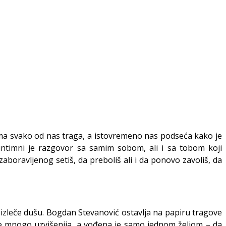
ma svako od nas traga, a istovremeno nas podseća kako je
intimni je razgovor sa samim sobom, ali i sa tobom koji
aboravljenog setiš, da preboliš ali i da ponovo zavoliš, da
da izleče dušu. Bogdan Stevanović ostavlja na papiru tragove
a je mnogo uzvišenija, a vođena je samo jednom željom – da