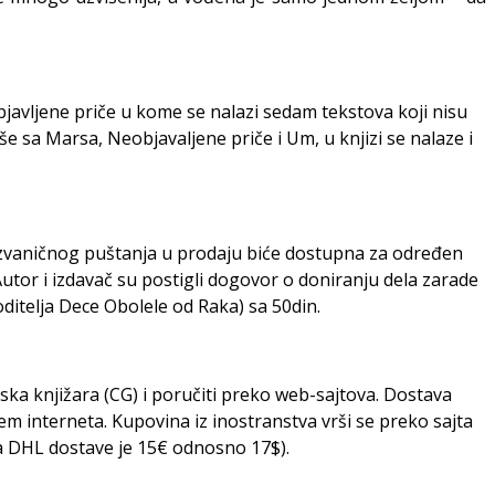
javljene priče u kome se nalazi sedam tekstova koji nisu
še sa Marsa, Neobjavaljene priče i Um, u knjizi se nalaze i
 zvaničnog puštanja u prodaju biće dostupna za određen
utor i izdavač su postigli dogovor o doniranju dela zarade
itelja Dece Obolele od Raka) sa 50din.
ska knjižara (CG) i poručiti preko web-sajtova. Dostava
em interneta. Kupovina iz inostranstva vrši se preko sajta
na DHL dostave je 15€ odnosno 17$).