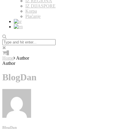
IZ REGIONA
IZ DIJASPORE
Korpa
Plaćanje
0
Home
Author
Author
BlogDan
BlogDan