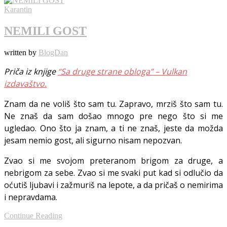
Karantin
NEMILI GOST
written by
BlogDan
Priča iz knjige
“Sa druge strane obloga” – Vulkan
izdavaštvo.
Znam da ne voliš što sam tu. Zapravo, mrziš što sam tu.
Ne znaš da sam došao mnogo pre nego što si me
ugledao. Ono što ja znam, a ti ne znaš, jeste da možda
jesam nemio gost, ali sigurno nisam nepozvan.
Zvao si me svojom preteranom brigom za druge, a
nebrigom za sebe. Zvao si me svaki put kad si odlučio da
oćutiš ljubavi i zažmuriš na lepote, a da pričaš o nemirima
i nepravdama.
Continue Reading