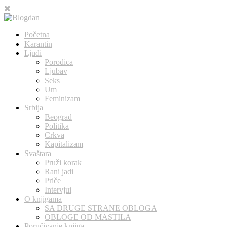
Početna
Karantin
Ljudi
Porodica
Ljubav
Seks
Um
Feminizam
Srbija
Beograd
Politika
Crkva
Kapitalizam
Svaštara
Pruži korak
Rani jadi
Priče
Intervjui
O knjigama
SA DRUGE STRANE OBLOGA
OBLOGE OD MASTILA
Poručivanje knjiga