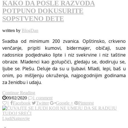
KAKO DA POSLE RAZVODA
POTPUNO DOKUSURITE
SOPSTVENO DETE
written by
BlogDan
Svadba od minimum 200 zvanica. Opštinsko, crkveno
venčanje, pripiti kumovi, bidermajer, običaji, suze
radosnice podjednako lipte i niz svekrvine i niz taštine
obraze. Mladenci kao golupčići, gledaju se, dodiruju se,
ljube se. Plešu. Deluje da su u ljubavi. Mladi, lepi, baš u
onim, po mišljenju okruženja, najpogodnijim godinama
za ženidbu i udaju.
Continue Reading
09/02/2020
1 comment
1
Facebook
Twitter
Google +
Pinterest
Ljudi
Najnovije