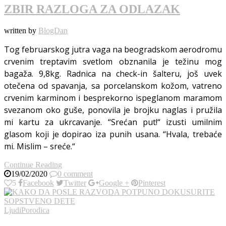
ZBIR RAZLOGA ZA ODLAZAK
written by
BlogDan
Tog februarskog jutra vaga na beogradskom aerodromu
crvenim treptavim svetlom obznanila je težinu mog
bagaža. 9,8kg. Radnica na check-in šalteru, još uvek
otečena od spavanja, sa porcelanskom kožom, vatreno
crvenim karminom i besprekorno ispeglanom maramom
svezanom oko guše, ponovila je brojku naglas i pružila
mi kartu za ukrcavanje. “Srećan put!“ izusti umilnim
glasom koji je dopirao iza punih usana. “Hvala, trebaće
mi. Mislim – sreće.“
Continue Reading
19/02/2020
0 comment
5
Facebook
Twitter
Google +
Pinterest
Ljudi
Porodica