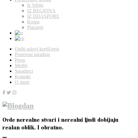
Iz Srbije
IZ REGIONA
IZ DIJASPORE
Korpa
Plaćanje
Opšti uslovi korišćenja
Poslovna saradnja
Press
Mediji
Saradnici
Kontakt
O meni
Ovde nerealne stvari i nerealni ljudi dobijaju
realan oblik. I obratno.