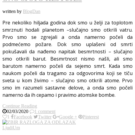
written by
BlogDan
Pre nekoliko hiljada godina dok smo u želji za toplotom
smrznuti hodali planetom –slučajno smo otkrili vatru.
Prvo smo se zgrejali a onda namerno počeli da
podmećemo požare. Dok smo uplašeni od smrti
pokušavali da nađemo napitak besmrtnosti – slučajno
smo otkrili barut. Besmrtnost nismo našli, ali smo
barutom namerno počeli da sejemo smrt. Kada smo
naukom počeli da tragamo za odgovorima koji se tiču
sveta u kom živimo – slučajno smo otkrili atome. Prvo
smo im razumeli sastavne delove, a onda smo počeli
namerno da ih cepamo i pravimo atomske bombe.
Continue Reading
02/03/2020
1 comment
1
Facebook
Twitter
Google +
Pinterest
Ljudi
Um