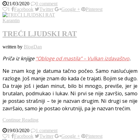
21/03/2020
0 comment
1
Facebook
Twitter
Google +
Pinterest
Karantin
TREĆI LJUDSKI RAT
written by
BlogDan
Priča iz knjige
“Obloge od mastila” – Vulkan izdavaštvo
.
Ne znam kog je datuma tačno počeo. Samo naslućujem
razloge. Još manje znam do kada će trajati. Bojim se dugo.
Da traje još i jedan minut, bilo bi mnogo, previše, jer je
brutalan, podmukao i lukav. Ni prvi se nije završio, samo
je postao strašniji – te je nazvan drugim. Ni drugi se nije
završaio, samo je postao okrutniji, pa je nazvan trećim.
Continue Reading
19/03/2020
1 comment
1
Facebook
Twitter
Google +
Pinterest