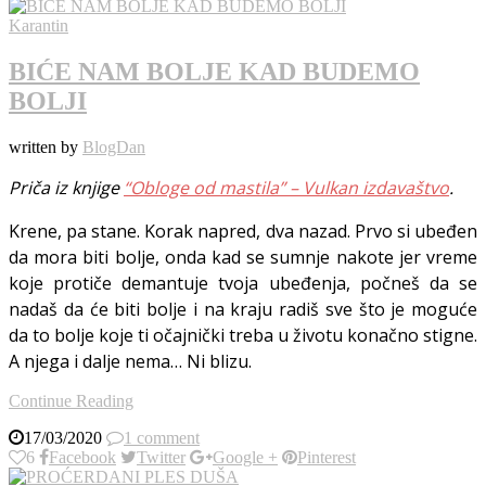
Karantin
BIĆE NAM BOLJE KAD BUDEMO
BOLJI
written by
BlogDan
Priča iz knjige
“Obloge od mastila” – Vulkan izdavaštvo
.
Krene, pa stane. Korak napred, dva nazad. Prvo si ubeđen
da mora biti bolje, onda kad se sumnje nakote jer vreme
koje protiče demantuje tvoja ubeđenja, počneš da se
nadaš da će biti bolje i na kraju radiš sve što je moguće
da to bolje koje ti očajnički treba u životu konačno stigne.
A njega i dalje nema… Ni blizu.
Continue Reading
17/03/2020
1 comment
6
Facebook
Twitter
Google +
Pinterest