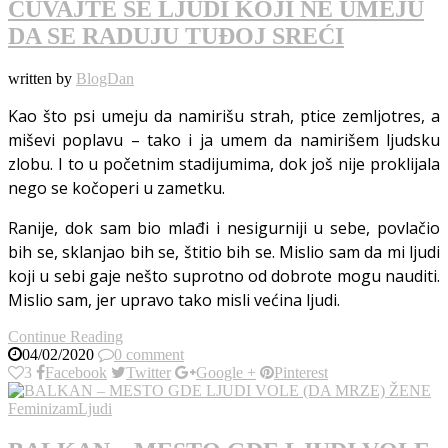
ČUVAJTE SE LJUDI KOJI NE UMEJU
DA SE RADUJU TUĐOJ SREĆI
written by
BlogDan
Kao što psi umeju da namirišu strah, ptice zemljotres, a
miševi poplavu – tako i ja umem da namirišem ljudsku
zlobu. I to u početnim stadijumima, dok još nije proklijala
nego se kočoperi u zametku.
Ranije, dok sam bio mlađi i nesigurniji u sebe, povlačio
bih se, sklanjao bih se, štitio bih se. Mislio sam da mi ljudi
koji u sebi gaje nešto suprotno od dobrote mogu nauditi.
Mislio sam, jer upravo tako misli većina ljudi.
Continue Reading
04/02/2020
0 comment
3
Facebook
Twitter
Google +
Pinterest
Feminizam
Ljudi