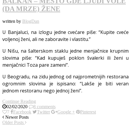
BALKAN – MESTO GDE LJUDI VOLE
(DA MRZE) ŽENE
written by
BlogDan
U Banjaluci, na izlogu jedne cvećare piše: “Kupite cveće
voljenoj ženi, ali ne zaboravite i vlastitu.”
U Nišu, na šalterskom staklu jedne menjačnice krupnim
slovima piše: “Kad kupuješ poklon švalerki ili ženi u
menjačnici Toza pare zameni”.
U Beogradu, na zidu jednog od najprometnijih restorana
ogromnim slovima je ispisano: “Lakše je biti veran
jednom restoranu nego jednoj ženi”.
Continue Reading
02/02/2020
8 comments
7
Facebook
Twitter
Google +
Pinterest
Newer Posts
Older Posts