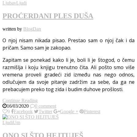
Ljubav
Ljudi
PROĆERDANI PLES DUŠA
written by
BlogDan
O njoj nisam nikada pisao. Prestao sam o njoj čak i da
pričam. Samo sam je zakopao.
Zapitam se ponekad kako li je, boli li je štogod, o čemu
razmišlja i koju knjigu trenutno čita. Ali pošto smo više
vremena proveli gradeći zid između nas nego odnos,
odlučujem da svoje pitanje zadržim za sebe, da ga ne
prebacujem preko tog zida i budim duhove prošlosti.
Continue Reading
16/03/2020
0 comment
9
Facebook
Twitter
Google +
Pinterest
Ljudi
Um
ONO SI ŠTO HEJTUJEŠ