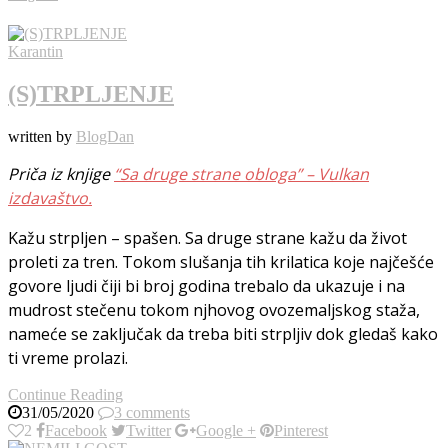
Karantin
(S)TRPLJENJE
written by
BlogDan
Priča iz knjige
“Sa druge strane obloga” – Vulkan
izdavaštvo.
Kažu strpljen – spašen. Sa druge strane kažu da život
proleti za tren. Tokom slušanja tih krilatica koje najčešće
govore ljudi čiji bi broj godina trebalo da ukazuje i na
mudrost stečenu tokom njhovog ovozemaljskog staža,
nameće se zaključak da treba biti strpljiv dok gledaš kako
ti vreme prolazi.
Continue Reading
31/05/2020
3 comments
2
Facebook
Twitter
Google +
Pinterest