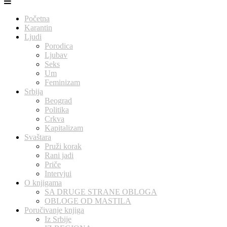
Početna
Karantin
Ljudi
Porodica
Ljubav
Seks
Um
Feminizam
Srbija
Beograd
Politika
Crkva
Kapitalizam
Svaštara
Pruži korak
Rani jadi
Priče
Intervjui
O knjigama
SA DRUGE STRANE OBLOGA
OBLOGE OD MASTILA
Poručivanje knjiga
Iz Srbije