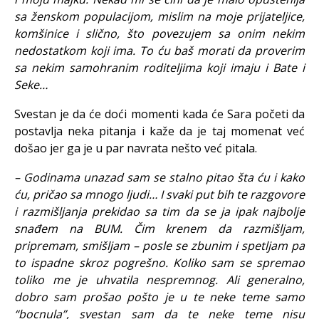
sa ženskom populacijom, mislim na moje prijateljice,
komšinice i slično, što povezujem sa onim nekim
nedostatkom koji ima. To ću baš morati da proverim
sa nekim samohranim roditeljima koji imaju i Bate i
Seke…
Svestan je da će doći momenti kada će Sara početi da
postavlja neka pitanja i kaže da je taj momenat već
došao jer ga je u par navrata nešto već pitala.
– Godinama unazad sam se stalno pitao šta ću i kako
ću, pričao sa mnogo ljudi… I svaki put bih te razgovore
i razmišljanja prekidao sa tim da se ja ipak najbolje
snađem na BUM. Čim krenem da razmišljam,
pripremam, smišljam – posle se zbunim i spetljam pa
to ispadne skroz pogrešno. Koliko sam se spremao
toliko me je uhvatila nespremnog. Ali generalno,
dobro sam prošao pošto je u te neke teme samo
“bocnula”, svestan sam da te neke teme nisu