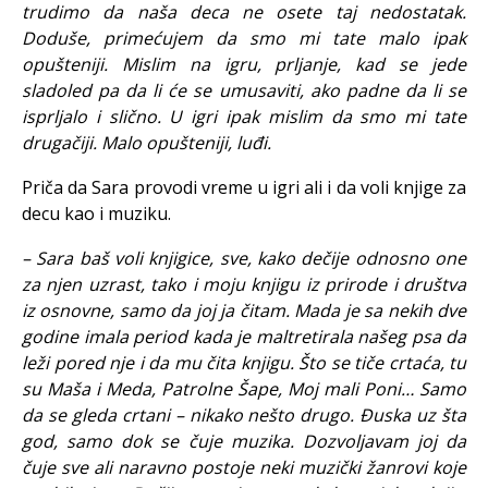
trudimo da naša deca ne osete taj nedostatak.
Doduše, primećujem da smo mi tate malo ipak
opušteniji. Mislim na igru, prljanje, kad se jede
sladoled pa da li će se umusaviti, ako padne da li se
isprljalo i slično. U igri ipak mislim da smo mi tate
drugačiji. Malo opušteniji, luđi.
Priča da Sara provodi vreme u igri ali i da voli knjige za
decu kao i muziku.
– Sara baš voli knjigice, sve, kako dečije odnosno one
za njen uzrast, tako i moju knjigu iz prirode i društva
iz osnovne, samo da joj ja čitam. Mada je sa nekih dve
godine imala period kada je maltretirala našeg psa da
leži pored nje i da mu čita knjigu. Što se tiče crtaća, tu
su Maša i Meda, Patrolne Šape, Moj mali Poni… Samo
da se gleda crtani – nikako nešto drugo. Đuska uz šta
god, samo dok se čuje muzika. Dozvoljavam joj da
čuje sve ali naravno postoje neki muzički žanrovi koje