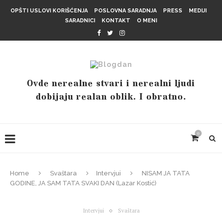
OPŠTI USLOVI KORIŠĆENJA
POSLOVNA SARADNJA
PRESS
MEDIJI
SARADNICI
KONTAKT
O MENI
Ovde nerealne stvari i nerealni ljudi
dobijaju realan oblik. I obratno.
0
Home
Svaštara
Intervjui
NISAM JA TATA
GODINE, JA SAM TATA SVAKI DAN (Lazar Kostić)
Intervjui
Svaštara