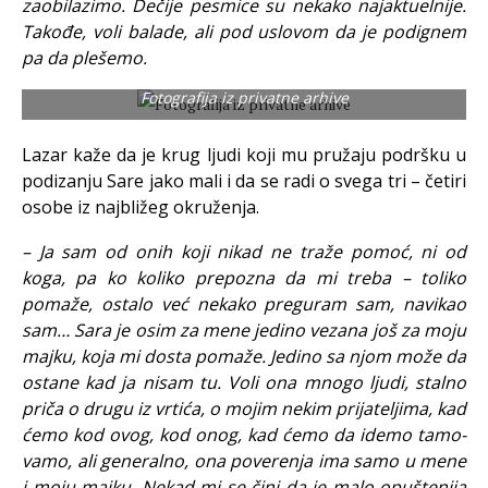
zaobilazimo. Dečije pesmice su nekako najaktuelnije.
Takođe, voli balade, ali pod uslovom da je podignem
pa da plešemo.
Fotografija iz privatne arhive
Lazar kaže da je krug ljudi koji mu pružaju podršku u
podizanju Sare jako mali i da se radi o svega tri – četiri
osobe iz najbližeg okruženja.
– Ja sam od onih koji nikad ne traže pomoć, ni od
koga, pa ko koliko prepozna da mi treba – toliko
pomaže, ostalo već nekako preguram sam, navikao
sam… Sara je osim za mene jedino vezana još za moju
majku, koja mi dosta pomaže. Jedino sa njom može da
ostane kad ja nisam tu. Voli ona mnogo ljudi, stalno
priča o drugu iz vrtića, o mojim nekim prijateljima, kad
ćemo kod ovog, kod onog, kad ćemo da idemo tamo-
vamo, ali generalno, ona poverenja ima samo u mene
i moju majku. Nekad mi se čini da je malo opuštenija