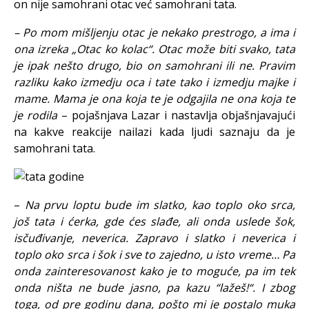
on nije samohrani otac već samohrani tata.
– Po mom mišljenju otac je nekako prestrogo, a ima i
ona izreka „Otac ko kolac“. Otac može biti svako, tata
je ipak nešto drugo, bio on samohrani ili ne. Pravim
razliku kako izmedju oca i tate tako i izmedju majke i
mame. Mama je ona koja te je odgajila ne ona koja te
je rodila
– pojašnjava Lazar i nastavlja objašnjavajući
na kakve reakcije nailazi kada ljudi saznaju da je
samohrani tata.
–
Na prvu loptu bude im slatko, kao toplo oko srca,
još tata i ćerka, gde ćes slađe, ali onda uslede šok,
isčuđivanje, neverica. Zapravo i slatko i neverica i
toplo oko srca i šok i sve to zajedno, u isto vreme… Pa
onda zainteresovanost kako je to moguće, pa im tek
onda ništa ne bude jasno, pa kazu “lažeš!“. I zbog
toga, od pre godinu dana, pošto mi je postalo muka