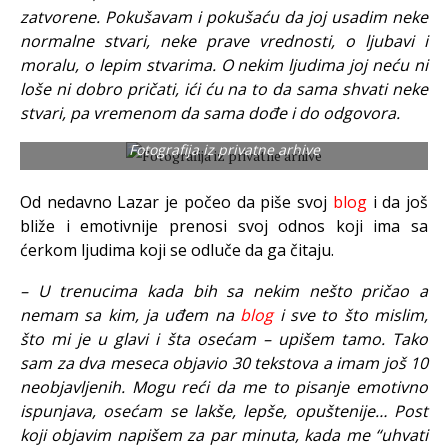
zatvorene. Pokušavam i pokušaću da joj usadim neke
normalne stvari, neke prave vrednosti, o ljubavi i
moralu, o lepim stvarima. O nekim ljudima joj neću ni
loše ni dobro pričati, ići ću na to da sama shvati neke
stvari, pa vremenom da sama dođe i do odgovora.
Fotografija iz privatne arhive
Od nedavno Lazar je počeo da piše svoj
blog
i da još
bliže i emotivnije prenosi svoj odnos koji ima sa
ćerkom ljudima koji se odluče da ga čitaju.
– U trenucima kada bih sa nekim nešto pričao a
nemam sa kim, ja uđem na
blog
i sve to što mislim,
što mi je u glavi i šta osećam – upišem tamo. Tako
sam za dva meseca objavio 30 tekstova a imam još 10
neobjavljenih. Mogu reći da me to pisanje emotivno
ispunjava, osećam se lakše, lepše, opuštenije… Post
koji objavim napišem za par minuta, kada me “uhvati