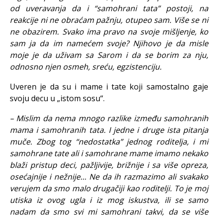
od uveravanja da i “samohrani tata” postoji, na
reakcije ni ne obraćam pažnju, otupeo sam. Više se ni
ne obazirem. Svako ima pravo na svoje mišljenje, ko
sam ja da im namećem svoje? Njihovo je da misle
moje je da uživam sa Sarom i da se borim za nju,
odnosno njen osmeh, sreću, egzistenciju.
Uveren je da su i mame i tate koji samostalno gaje
svoju decu u „istom sosu“.
– Mislim da nema mnogo razlike između samohranih
mama i samohranih tata. I jedne i druge ista pitanja
muče. Zbog tog “nedostatka” jednog roditelja, i mi
samohrane tate ali i samohrane mame imamo nekako
blaži pristup deci, pažljivije, brižnije i sa više opreza,
osećajnije i nežnije… Ne da ih razmazimo ali svakako
verujem da smo malo drugačiji kao roditelji. To je moj
utiska iz ovog ugla i iz mog iskustva, ili se samo
nadam da smo svi mi samohrani takvi, da se više