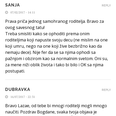
SANJA
REPLY
07/02/2017 - 14:11
Prava priča jednog samohranog roditelja. Bravo za
ovog savesnog tatu!
Treba smisliti kako se ophoditi prema onim
roditeljima koji napuste svoju decu (ne mislim na one
koji umru, nego na one koji žive bezbrižno kao da
nemaju dece). Nije fer da se sa njima ophodi sa
pažnjom i obzirom kao sa normalnim svetom. Oni su,
za mene niži oblik života i tako bi bilo i OK sa njima
postupati.
DUBRAVKA
REPLY
16/07/2017 - 22:31
Bravo Lazae, od tebe bi mnogi roditelji mogli mnogo
naučiti. Pozdrav Bogdane, svaka tvoja objava je