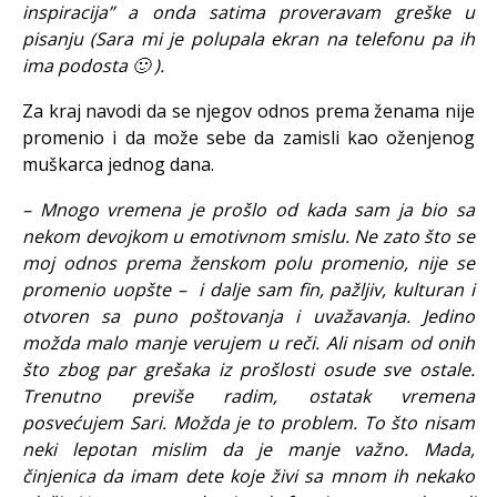
inspiracija” a onda satima proveravam greške u
pisanju (Sara mi je polupala ekran na telefonu pa ih
ima podosta 🙂 ).
Za kraj navodi da se njegov odnos prema ženama nije
promenio i da može sebe da zamisli kao oženjenog
muškarca jednog dana.
– Mnogo vremena je prošlo od kada sam ja bio sa
nekom devojkom u emotivnom smislu. Ne zato što se
moj odnos prema ženskom polu promenio, nije se
promenio uopšte – i dalje sam fin, pažljiv, kulturan i
otvoren sa puno poštovanja i uvažavanja. Jedino
možda malo manje verujem u reči. Ali nisam od onih
što zbog par grešaka iz prošlosti osude sve ostale.
Trenutno previše radim, ostatak vremena
posvećujem Sari. Možda je to problem. To što nisam
neki lepotan mislim da je manje važno. Mada,
činjenica da imam dete koje živi sa mnom ih nekako