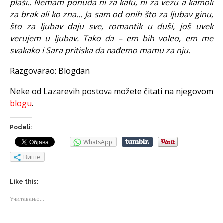
plaši.. Nemam ponuda ni za kafu, ni za vezu a kamoli
za brak ali ko zna… Ja sam od onih što za ljubav ginu,
što za ljubav daju sve, romantik u duši, još uvek
verujem u ljubav. Tako da – em bih voleo, em me
svakako i Sara pritiska da nađemo mamu za nju.
Razgovarao: Blogdan
Neke od Lazarevih postova možete čitati na njegovom
blogu
.
Podeli:
WhatsApp
Више
Like this:
Учитавање...