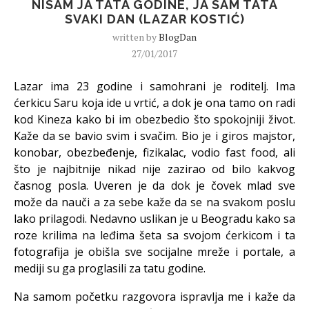
NISAM JA TATA GODINE, JA SAM TATA
SVAKI DAN (LAZAR KOSTIĆ)
written by
BlogDan
27/01/2017
Lazar ima 23 godine i samohrani je roditelj. Ima
ćerkicu Saru koja ide u vrtić, a dok je ona tamo on radi
kod Kineza kako bi im obezbedio što spokojniji život.
Kaže da se bavio svim i svačim. Bio je i giros majstor,
konobar, obezbeđenje, fizikalac, vodio fast food, ali
što je najbitnije nikad nije zazirao od bilo kakvog
časnog posla. Uveren je da dok je čovek mlad sve
može da nauči a za sebe kaže da se na svakom poslu
lako prilagodi. Nedavno uslikan je u Beogradu kako sa
roze krilima na leđima šeta sa svojom ćerkicom i ta
fotografija je obišla sve socijalne mreže i portale, a
mediji su ga proglasili za tatu godine.
Na samom početku razgovora ispravlja me i kaže da