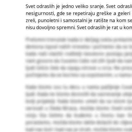
Svet odraslih je jedno veliko sranje. Svet odras
nesigurnosti, gde se repetiraju greške a geleri
zreli, punoletni i samostalni je ratište na kom s
nisu dovoljno spremni. Svet odraslih je rat u kom
Prelomni trenutak kada iz dečjeg sveta prelazi
demona ispod naših kreveta i počnemo da se 
kada naši vlastiti roditelji nesvesno postaju ja
nam govore da čuvamo čaše od zlih ljudi da nam n
ljudi češće žele da sipaju otrove u srca. Ne p
počinjemo da se borimo sa sopstvenim, u nama 
Kada bismo svu tu decu u nama pažljivije čuvali
ljudi. Kada ne bismo dozvolili da sazrevanje u
bolji prijatelji. Kada bismo umeli da sa isto
verovali u Deda Mraza, možda bismo živeli sretn
viziju šta želimo da budemo u životu kao 
porastemo, možda bismo lakše dolazili do cilje
kad nas boli i kad nas je strah, možda bismo svako