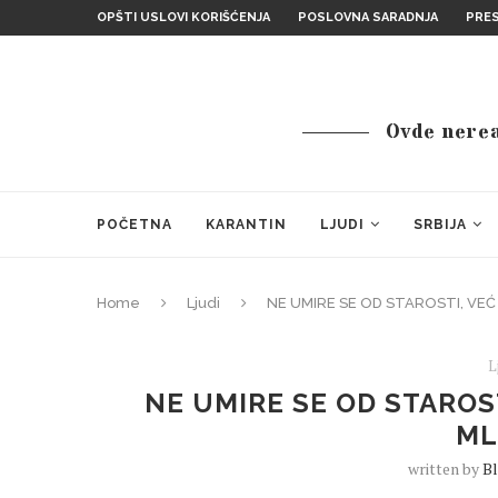
OPŠTI USLOVI KORIŠĆENJA
POSLOVNA SARADNJA
PRE
Ovde nereal
POČETNA
KARANTIN
LJUDI
SRBIJA
Home
Ljudi
NE UMIRE SE OD STAROSTI, VE
L
NE UMIRE SE OD STAROS
ML
written by
B