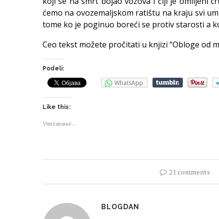
koji se na smrt bojao vozova i čiji je omiljen
ćemo na ovozemaljskom ratištu na kraju svi umre
tome ko je poginuo boreći se protiv starosti a k
Ceo tekst možete pročitati u knjizi “Obloge od ma
Podeli:
WhatsApp
Like this:
Учитавање...
21 comments
BLOGDAN