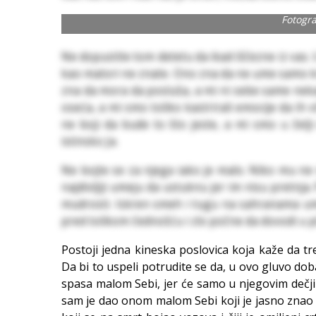
Fotogra
Ne dopustite tom detetu da ikad iščezne iz vas
kao matori ne znate. Ono zna da ne ume samo kr
zna da mora da posluša, a mi ni sebe same nek
oseća, a mi smo toliko kastrirali emocije da ih 
ne boji da bude to što jeste, a mi smo u želj
istinsko Ja.
Ne bojte se za njega iako je malo. Niko mu ne m
najdivljiji umeju da ustuknu jer im nisu pretnja
mudrosti. Iskren smeh i tugu na sahranama ume
pred tolikom čednošću i zlo počne da dovodi u p
Postoji jedna kineska poslovica koja kaže da tre
Da bi to uspeli potrudite se da, u ovo gluvo dob
spasa malom Sebi, jer će samo u njegovim dečji
sam je dao onom malom Sebi koji je jasno znao da