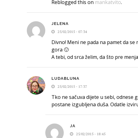
Reblogged this on
mankatvito
.
JELENA
25/02/2015 - 07:34
Divno! Meni ne pada na pamet da se r
gora 🙂
A tebi, od srca želim, da što pre men
LUDABLUNA
25/02/2015 - 17:37
Tko ne sačuva dijete u sebi, odnese ga 
postane izgubljena duša. Odatle izviru
JA
25/02/2015 - 18:45