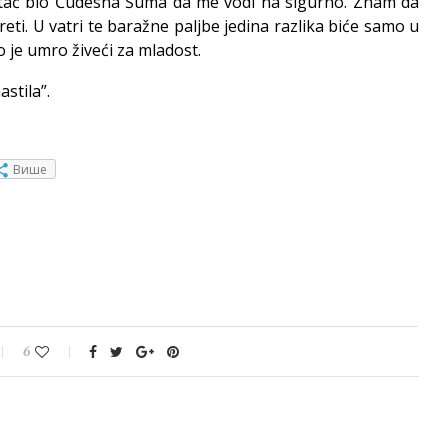
i crtać bio Čudesna Šuma da me vodi na sigurno. Znam da
ti. U vatri te baražne paljbe jedina razlika biće samo u
o je umro živeći za mladost.
stila”.
Више
6