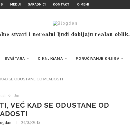
SS
MEDIJI
SARADNICI
KONTAKT
O MENI
ne stvari i nerealni ljudi dobijaju realan oblik
SVAŠTARA
O KNJIGAMA
PORUČIVANJE KNJIGA
Ć KAD SE ODUSTANE OD MLADOSTI
judi
Um
TI, VEĆ KAD SE ODUSTANE OD
ADOSTI
logdan
24/02/2015