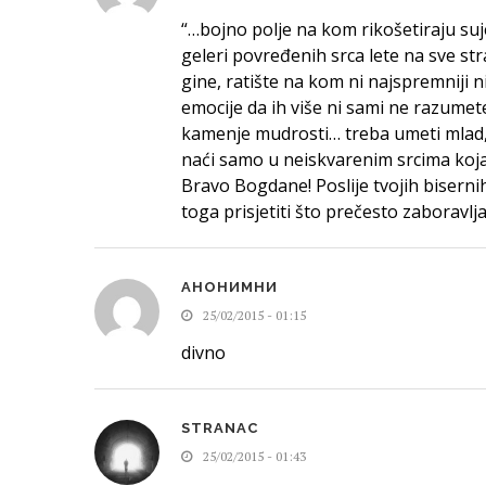
“…bojno polje na kom rikošetiraju suj
geleri povređenih srca lete na sve str
gine, ratište na kom ni najspremniji n
emocije da ih više ni sami ne razumet
kamenje mudrosti… treba umeti mlad, 
naći samo u neiskvarenim srcima koja
Bravo Bogdane! Poslije tvojih biserni
toga prisjetiti što prečesto zaboravlj
АНОНИМНИ
25/02/2015 - 01:15
divno
STRANAC
25/02/2015 - 01:43