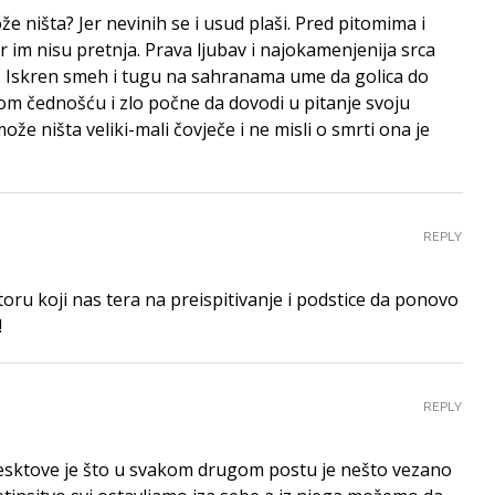
e ništa? Jer nevinih se i usud plaši. Pred pitomima i
er im nisu pretnja. Prava ljubav i najokamenjenija srca
. Iskren smeh i tugu na sahranama ume da golica do
ikom čednošću i zlo počne da dovodi u pitanje svoju
može ništa veliki-mali čovječe i ne misli o smrti ona je
REPLY
toru koji nas tera na preispitivanje i podstice da ponovo
!
REPLY
tesktove je što u svakom drugom postu je nešto vezano