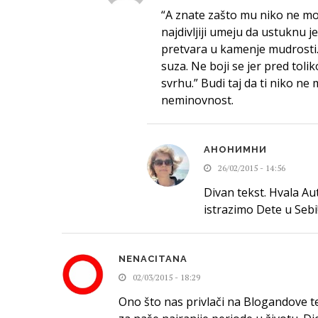
“A znate zašto mu niko ne mož
najdivljiji umeju da ustuknu j
pretvara u kamenje mudrosti
suza. Ne boji se jer pred tol
svrhu.” Budi taj da ti niko ne 
neminovnost.
АНОНИМНИ
26/02/2015 - 14:56
Divan tekst. Hvala Au
istrazimo Dete u Sebi
NENACITANA
02/03/2015 - 18:29
Ono što nas privlači na Blogandove 