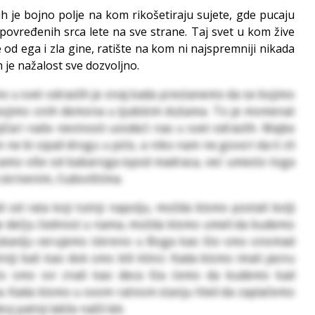
lih je bojno polje na kom rikošetiraju sujete, gde pucaju
 povređenih srca lete na sve strane. Taj svet u kom žive
e od ega i zla gine, ratište na kom ni najspremniji nikada
 je nažalost sve dozvoljno.
mo u svet odraslih je onaj kada prestanemo da se bojimo
bojimo onih demona u ljudskim dušama. To je momenat
njičari naše nevinosti uvodeći nas u svet odraslih. Majke
e bi sipali drogu u piće, a niko nam ne govori da ti zli
rezamo više od babaroga ispod madraca, već umesto toga
skrivenim, čudovištima.
 od rata koji tutnji napolju, možda bismo postali bolji
bije dečju čednost u nama, možda bismo umeli da budemo
m ljubavlju verujemo iskreno u Boga kao što smo onomad
iji baš kao dok smo bili klinci. Kada bismo imali jasnu
što smo svi znali kao deca šta ćemo da budemo kad
va. Kada bismo u ovom ratnom stanju hteli da zaplačemo
j patnji lakše našli lek.