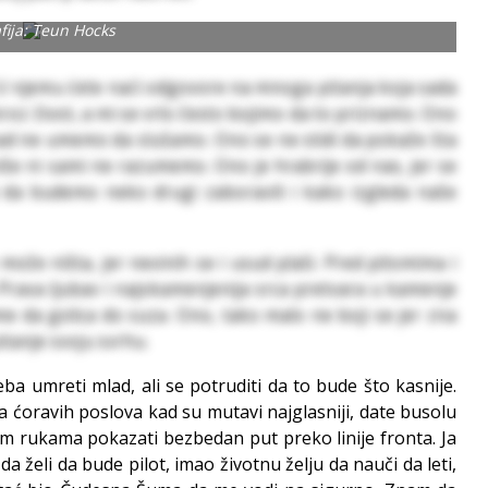
fija: Teun Hocks
. U njemu ćete naći odgovore na mnoga pitanja koja sada
oz život, a mi se vrlo često bojimo da to priznamo. Ono
ad ne umemo da slušamo. Ono se ne stidi da pokaže šta
više ni sami ne razumemo. Ono je hrabrije od nas, jer se
i da budemo neko drugi zaboravili i kako izgleda naše
ože ništa, jer nevinih se i usud plaši. Pred pitomima i
. Prava ljubav i najokamenjenija srca pretvara u kamenje
 da golica do suza. Ono, tako malo ne boji se jer zna
itanje svoju svrhu.
ba umreti mlad, ali se potruditi da to bude što kasnije.
a ćoravih poslova kad su mutavi najglasniji, date busolu
m rukama pokazati bezbedan put preko linije fronta. Ja
 želi da bude pilot, imao životnu želju da nauči da leti,