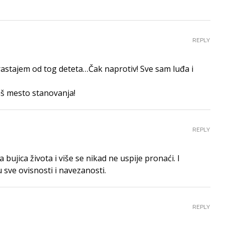
REPLY
astajem od tog deteta…Čak naprotiv! Sve sam luđa i
jaš mesto stanovanja!
REPLY
bujica života i više se nikad ne uspije pronaći. I
 sve ovisnosti i navezanosti.
REPLY