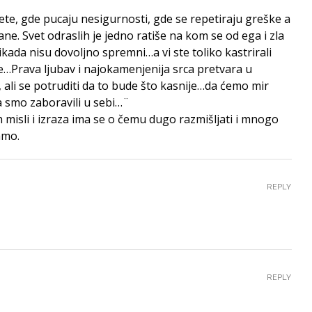
ete, gde pucaju nesigurnosti, gde se repetiraju greške a
ane. Svet odraslih je jedno ratiše na kom se od ega i zla
ikada nisu dovoljno spremni…a vi ste toliko kastrirali
e…Prava ljubav i najokamenjenija srca pretvara u
ali se potruditi da to bude što kasnije…da ćemo mir
 smo zaboravili u sebi…¨
h misli i izraza ima se o čemu dugo razmišljati i mnogo
amo.
REPLY
REPLY