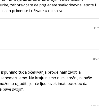
žurite, zaboravićete da pogledate svakodnevne lepote i
da ih primetite i uživate u njima ☺
REPLY
REPLY
k ispunimo tuđa očekivanja prođe nam život, a
i zanemarujemo. Na kraju nismo ni mi srećni, ni naše
žemo ugoditi, jer će ljudi uvek imati potrebu da
e bave svojim.