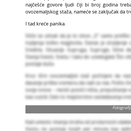
najčešće govore ljudi čiji bi broj godina t
ovozemaljskog staža, nameće se zaključak da treb
I tad kreće panika.
Stiče se utisak da je to slovo „S“ samo prefiks 
trpljenja toliko maglovita. Danas je strpljenje
Sredine, Situacije. Supruga, Supruge, Sitne d
Stanja Svesti, Sveta. I tako do unedogled. Što viš
postaje duža.
Kroz lični ovozemaljski staž počinjem da nazi
davanje prilike vremenu da radi za nas. Pošto ž
svoje snove – nećeš postići ništa, prepuštanje 
kao suicid. Zato to majstorstvo savladavanja vr
Fotografi
Kad umesto imanja straha od prolaznosti odaber
životu ne postoje tvojih pet minuta kao jedi