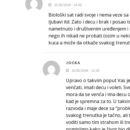
22/02/2018 - 16:02
Biološki sat radi svoje i nema veze s
ljubavi itd. Zato i decu i brak i posao
nametnuto i društvenim uređenjem i n
nego ih nikad ne probati (osim u nek
kuca a može da otkaže svakog trenut
JOCKA
26/02/2018 - 12:28
Upravo o takvim poput Vas je
venčati, imati decu i voleti. S
mora da se venča i ima decu 
kad je spremna za to. U takvim 
razvoda i maje dece sa “probl
svakog trenutka je tačno, ali t
voditi samo tim strahom ili 
pomislimo kako je život bio d