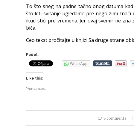
To što sneg na padne tačno onog datuma kad ka
što leti svitanje ugledamo pre nego zimi znači d
ikud stići pre vremena. Jer ovaj svemir ne zna 
bića.
Ceo tekst pročitajte u knjizi Sa druge strane obl
Podeli:
WhatsApp
Like this:
Учитавање...
8 comments