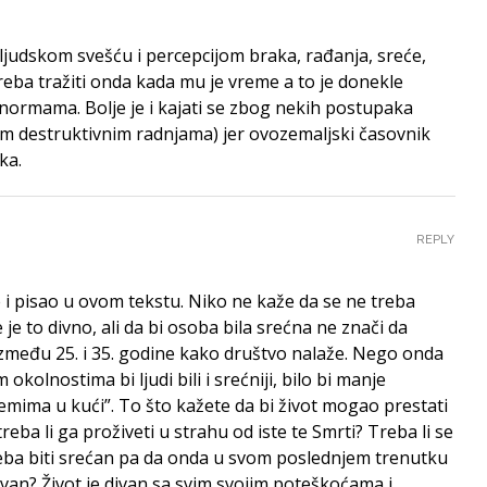
a ljudskom svešću i percepcijom braka, rađanja, sreće,
 treba tražiti onda kada mu je vreme a to je donekle
ormama. Bolje je i kajati se zbog nekih postupaka
im destruktivnim radnjama) jer ovozemaljski časovnik
ka.
REPLY
 i pisao u ovom tekstu. Niko ne kaže da se ne treba
ve je to divno, ali da bi osoba bila srećna ne znači da
između 25. i 35. godine kako društvo nalaže. Nego onda
okolnostima bi ljudi bili i srećniji, bilo bi manje
emima u kući”. To što kažete da bi život mogao prestati
reba li ga proživeti u strahu od iste te Smrti? Treba li se
treba biti srećan pa da onda u svom poslednjem trenutku
ivan? Život je divan sa svim svojim poteškoćama i