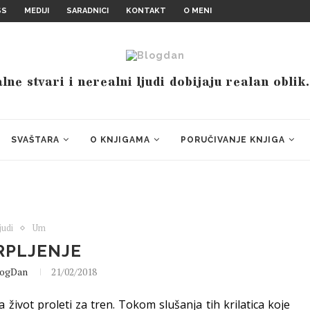
SS
MEDIJI
SARADNICI
KONTAKT
O MENI
ne stvari i nerealni ljudi dobijaju realan oblik
SVAŠTARA
O KNJIGAMA
PORUČIVANJE KNJIGA
judi
Um
RPLJENJE
logDan
21/02/2018
život proleti za tren. Tokom slušanja tih krilatica koje