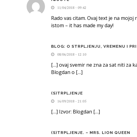
11/04/2018 - 09:42
Rado vas citam. Ovaj text je na mojoj r
istom – it has made my day!
BLOG: O STRPLJENJU, VREMENU I P
08/06/2018 - 12:10
[…] ovaj svemir ne zna za sat niti za 
Blogdan o […]
(S)TRPLJENJE
16/09/2018 - 21:05
[…] Izvor: Blogdan […]
(S)TRPLJENJE. – MRS. LION QUEEN