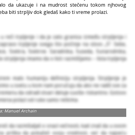
rebalo da ukazuje i na mudrost stečenu tokom njhovog
a biti strpljiv dok gledaš kako ti vreme prolazi.
u reči trpljenje i da je zato granica između strpljenja i
 zapravo trpljenje svega što počinje na slovo „S“. Sebe,
ece, Svekra, Svekrve. Saradnika, Suseda, Sunarodnika,
e strpljenja imamo da o listi razmišljamo – lista trpljenja
rem malo humaniju definiciju strpljenja. Strpljenje je
ivimo u svetu u kom nam poručuju da ako ne radiš sve za
vremenu da odradi stvari deluje suviše riskantno. Gotovo
emena polazi od ruke samo retkima.
ja: Manuel Archain
eš da razmišaljaš o snazi večnosti, kad znaš da u ovom
na prilika da pokažeš svoju vrednost, već da najveću