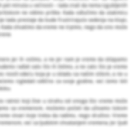
ih pet minuta u večnosti – tada znaš da nema izgubljenih
ritiskom ne vidimo prilike. Kada odlučimo da utakmicu
je tada prestaje da bude frustrirajuće sedenja na klupi,
. Kada shvatimo da vreme ne trpimo, nego da ono može
krene.
nere jer ih volimo, a ne jer nam je vreme da sklapamo
udemo rađali zato što ih želimo, a ne zato što je vreme
 nosili odeću koja je u skladu sa našim stilom, a ne u
ćemo izgledati odlično za svoje godine, već ćemo biti
dobu.
 ratnici koji žive u strahu od onoga što vreme može
ujemo sa vremenom, možemo početi da uživamo tokom
reme stvari koje treba da radimo, nego društvo. Vreme
remenom, već sa ljudskim shvatanjem vremena. Jer ljudi