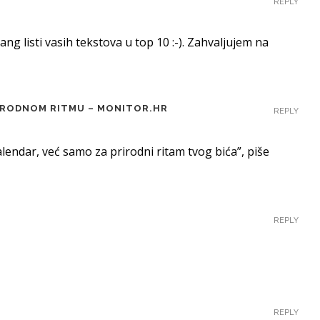
REPLY
ang listi vasih tekstova u top 10 :-). Zahvaljujem na
RIRODNOM RITMU – MONITOR.HR
REPLY
kalendar, već samo za prirodni ritam tvog bića”, piše
REPLY
REPLY