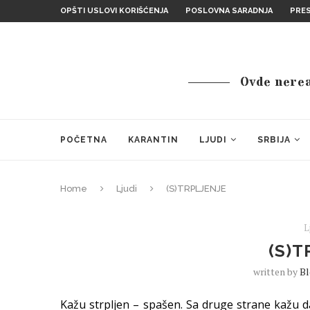
OPŠTI USLOVI KORIŠĆENJA
POSLOVNA SARADNJA
PRE
Ovde nereal
POČETNA
KARANTIN
LJUDI
SRBIJA
Home
Ljudi
(S)TRPLJENJE
L
(S)T
written by
B
Kažu strpljen – spašen. Sa druge strane kažu da 