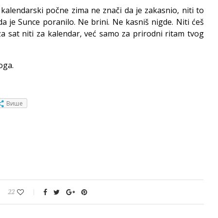
lendarski počne zima ne znači da je zakasnio, niti to
a je Sunce poranilo. Ne brini. Ne kasniš nigde. Niti ćeš
za sat niti za kalendar, već samo za prirodni ritam tvog
oga.
Више
22