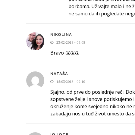
borbama. Uživajte malo i ne 
ne samo da ih pogledate nego 
NIKOLINA
23/02/2018 - 09:08
Bravo 👏👏👏
NATAŠA
15/03/2018 - 09:10
Sjajno, od prve do poslednje reči. Do
sopstvene želje i snove potiskujemo 
okruženje kome svejedno nikako ne mo
zabadaju nos u tuđ život umesto da s
IQUOTE