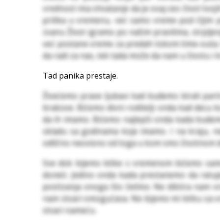
vrednost ima shvatanje da je ovaj ceo život tvoj
prilika u vremenu, već samo vreme pod čijim p
zvanu Život igramo po našim pravilima, strpljen
već postane vreme za predah tokom time-outa
da radi za nas, tek tada može da nam u životu i 
Tad panika prestaje.
Živećemo prave ljubavi kad budemo birali part
brakove. Bićemo divni roditelji onda kad decu b
da ih imamo. Bićemo najlepši onda kada budemo
skladu sa godinama koje imamo. I na kraju, ne
odlično neovisno od toga u kom smo životnom 
Sve dok bijemo bitke s vremenom bićemo samo
doneti. Jedino onda kada prestanemo da rat
postizanja onoga što želimo. Ne diktira nam v
nam stvari omogućava. Ne bijemo mi bitku sa v
stvari nameću.