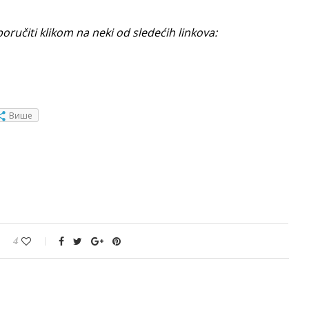
ručiti klikom na neki od sledećih linkova:
Више
4