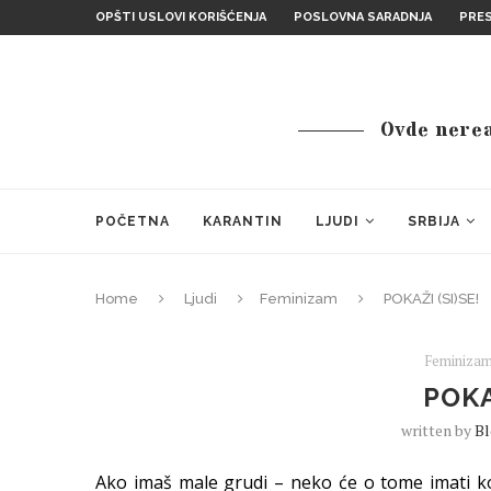
OPŠTI USLOVI KORIŠĆENJA
POSLOVNA SARADNJA
PRE
Ovde nereal
POČETNA
KARANTIN
LJUDI
SRBIJA
Home
Ljudi
Feminizam
POKAŽI (SI)SE!
Feminiza
POKA
written by
B
Ako imaš male grudi – neko će o tome imati k