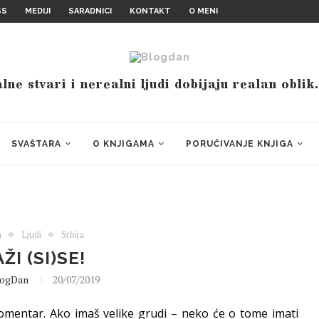
SS
MEDIJI
SARADNICI
KONTAKT
O MENI
ne stvari i nerealni ljudi dobijaju realan oblik
SVAŠTARA
O KNJIGAMA
PORUČIVANJE KNJIGA
m
Ljudi
Srbija
ŽI (SI)SE!
logDan
20/07/2019
omentar. Ako imaš velike grudi – neko će o tome imati