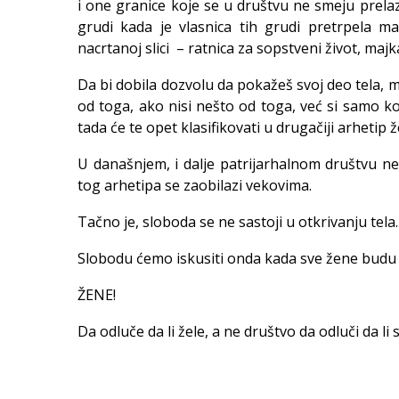
i one granice koje se u društvu ne smeju prelaz
grudi kada je vlasnica tih grudi pretrpela mas
nacrtanoj slici – ratnica za sopstveni život, majka
Da bi dobila dozvolu da pokažeš svoj deo tela, 
od toga, ako nisi nešto od toga, već si samo 
tada će te opet klasifikovati u drugačiji arhetip ž
U današnjem, i dalje patrijarhalnom društvu ne
tog arhetipa se zaobilazi vekovima.
Tačno je, sloboda se ne sastoji u otkrivanju tela.
Slobodu ćemo iskusiti onda kada sve žene budu mog
ŽENE!
Da odluče da li žele, a ne društvo da odluči da li 