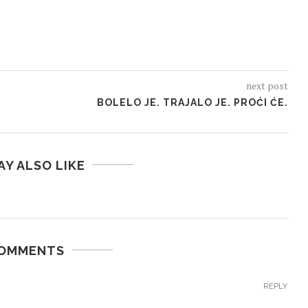
next post
BOLELO JE. TRAJALO JE. PROĆI ĆE.
AY ALSO LIKE
COMMENTS
REPLY