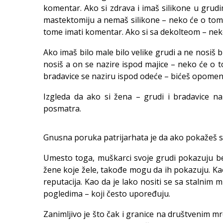
komentar. Ako si zdrava i imaš silikone u grud
mastektomiju a nemaš silikone – neko će o tom
tome imati komentar. Ako si sa dekolteom – nek
Ako imaš bilo male bilo velike grudi a ne nosiš
nosiš a on se nazire ispod majice – neko će o t
bradavice se naziru ispod odeće – bićeš opome
Izgleda da ako si žena – grudi i bradavice n
posmatra.
Gnusna poruka patrijarhata je da ako pokažeš sis
Umesto toga, muškarci svoje grudi pokazuju be
žene koje žele, takođe mogu da ih pokazuju. Ka
reputacija. Kao da je lako nositi se sa stalnim 
pogledima – koji često upoređuju.
Zanimljivo je što čak i granice na društvenim m