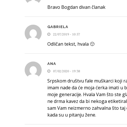
Bravo Bogdan divan članak
GABRIELA
22/07/2019 - 10:57
Odličan tekst, hvala 🙂
ANA
07/02/2020 - 19:38
Srpskom društvu fale muškarci koji ra
imam nade da će moja ćerka imati u 
moje generacije. Hvala Vam što ste gl
ne drma kavez da bi nekoga etiketirali
sam Vam neizmerno zahvalna što taj da
kada su u pitanju žene.