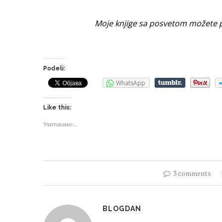
Moje knjige sa posvetom možete po
Podeli:
WhatsApp
Like this:
Учитавање...
3 comments
BLOGDAN