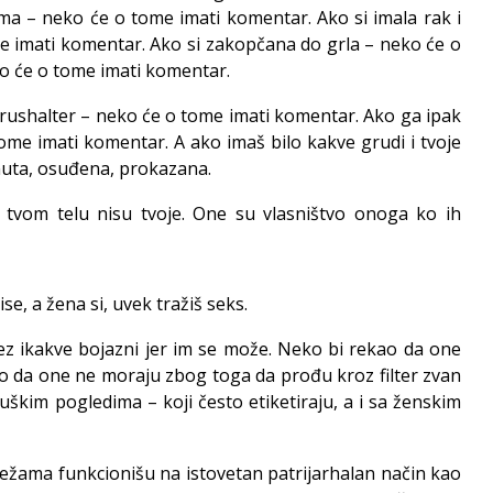
ima – neko će o tome imati komentar. Ako si imala rak i
e imati komentar. Ako si zakopčana do grla – neko će o
o će o tome imati komentar.
 brushalter – neko će o tome imati komentar. Ako ga ipak
ome imati komentar. A ako imaš bilo kakve grudi i tvoje
nuta, osuđena, prokazana.
a tvom telu nisu tvoje. One su vlasništvo onoga ko ih
e, a žena si, uvek tražiš seks.
z ikakve bojazni jer im se može. Neko bi rekao da one
o da one ne moraju zbog toga da prođu kroz filter zvan
muškim pogledima – koji često etiketiraju, a i sa ženskim
režama funkcionišu na istovetan patrijarhalan način kao