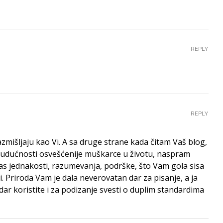
REPLY
REPLY
zmišljaju kao Vi. A sa druge strane kada čitam Vaš blog,
budućnosti osvešćenije muškarce u životu, naspram
as jednakosti, razumevanja, podrške, što Vam gola sisa
. Priroda Vam je dala neverovatan dar za pisanje, a ja
r koristite i za podizanje svesti o duplim standardima