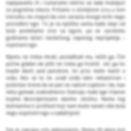
napipavamo ih i tumaramo obično se tada hvatajući
za pogrešne izbore. Pričamo o slomljnom srcu u tom
trenutku ne znajući da ono zarasta mnogo brže nego
povređeni ego. To je ta optička varka kada slepi od
bola pomešamo srce sa egom, pa se zarobimo
godinama lečeći neizlečivog najvećeg neprijatelja –
sopstveni ego.
Njemu ne treba titrati, povlađivati mu, tešiti ga. Čim
počne gladan da pišti ne treba ga hraniti već ga ko
kopile daviti pod jastukom, ko prvo mače baciti u
vodu. Ako se to ne uradi onda tako nekastriran i
potentan krene da se pari se našom sujetom i da, kao
neka gamad, svakodnevno štancaju male ego tripove
kojima dezorijetnisano davimo okolinu. Nema tog
dušmanina iz prošlosti koji nam može naneti više bola
nego sopstveni ego u sadašnjosti.
Sve je zapravo vrlo jednostavno. Nema tih dana koji