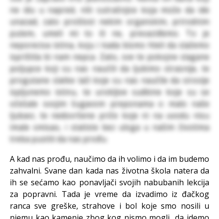
ne idu u napred, niti sutrašnjice koja može da ide
unazad, zato prošlost nekim organskim, prirodnim
putem, umeli mi to ili ne, prevaziđemo. To je
neporeciva istina, koju i kada bismo hteli da slažemo
isprištila bi nam nepca. Zato, sve te pokojne slagane
poljupce koji su nas naučili da ljubimo strasnije, te
progutane slatke laži koje su nas naučile da sirovije
ispljunemo istinu, te urokljive sudbine koje su se
očešale svojim šugavom preponama o malo naše
ljubavi, te nedovršene priče koje ni na uvodu nisu
imale smisao, i statiste bez uloga u našim životima
treba pustiti da nas prođu.
A kad nas prođu, naučimo da ih volimo i da im budemo
zahvalni. Svane dan kada nas životna škola natera da
ih se sećamo kao ponavljači svojih nabubanih lekcija
za popravni. Tada je vreme da izvadimo iz đačkog
ranca sve greške, strahove i bol koje smo nosili u
njemu kao kamenje zbog kog nismo mogli da idemo