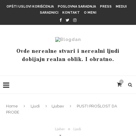
OPŠTI USLOVI KORIŠĆENJA
POSLOVNA SARADNJA
PRESS
MEDIJI
SARADNICI
KONTAKT
O MENI
Ovde nerealne stvari i nerealni ljudi
dobijaju realan oblik. I obratno.
0
Home
Ljudi
Ljubav
PUSTI PROŠLOST DA
PROĐE
Ljubav
Ljudi