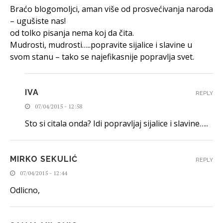
Braćo blogomoljci, aman više od prosvećivanja naroda
– ugušiste nas!
od tolko pisanja nema koj da čita.
Mudrosti, mudrosti…..popravite sijalice i slavine u
svom stanu – tako se najefikasnije popravlja svet.
IVA
REPLY
07/04/2015 - 12:58
Sto si citala onda? Idi popravljaj sijalice i slavine…..
MIRKO SEKULIĆ
REPLY
07/04/2015 - 12:44
Odlicno,