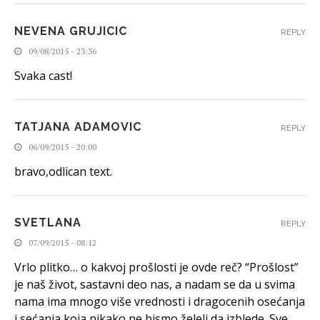
NEVENA GRUJICIC
REPLY
09/08/2015 - 23:36
Svaka cast!
TATJANA ADAMOVIC
REPLY
06/09/2015 - 20:00
bravo,odlican text.
SVETLANA
REPLY
07/09/2015 - 08:12
Vrlo plitko… o kakvoj prošlosti je ovde reč? “Prošlost”
je naš život, sastavni deo nas, a nadam se da u svima
nama ima mnogo više vrednosti i dragocenih osećanja
i sećanja koja nikako ne bismo želeli da izblede. Sve