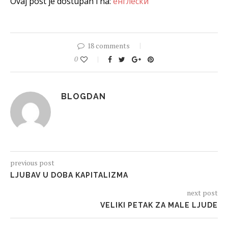
Ovaj post je dostupan i na:
енглески
18 comments
0
BLOGDAN
previous post
LJUBAV U DOBA KAPITALIZMA
next post
VELIKI PETAK ZA MALE LJUDE