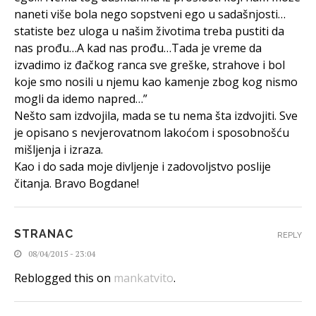
naneti više bola nego sopstveni ego u sadašnjosti…
statiste bez uloga u našim životima treba pustiti da
nas prođu…A kad nas prođu…Tada je vreme da
izvadimo iz đačkog ranca sve greške, strahove i bol
koje smo nosili u njemu kao kamenje zbog kog nismo
mogli da idemo napred…”
Nešto sam izdvojila, mada se tu nema šta izdvojiti. Sve
je opisano s nevjerovatnom lakoćom i sposobnošću
mišljenja i izraza.
Kao i do sada moje divljenje i zadovoljstvo poslije
čitanja. Bravo Bogdane!
STRANAC
REPLY
08/04/2015 - 23:04
Reblogged this on
mankatvito
.