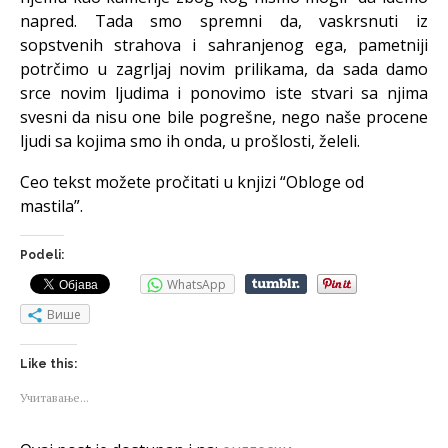
napred. Tada smo spremni da, vaskrsnuti iz
sopstvenih strahova i sahranjenog ega, pametniji
potrčimo u zagrljaj novim prilikama, da sada damo
srce novim ljudima i ponovimo iste stvari sa njima
svesni da nisu one bile pogrešne, nego naše procene
ljudi sa kojima smo ih onda, u prošlosti, želeli.
Ceo tekst možete pročitati u knjizi “Obloge od
mastila”.
Podeli:
WhatsApp
Више
Like this:
Учитавање...