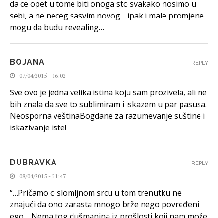
da ce opet u tome biti onoga sto svakako nosimo u
sebi, a ne neceg sasvim novog… ipak i male promjene
mogu da budu revealing…
BOJANA
REPLY
07/04/2015 - 16:02
Sve ovo je jedna velika istina koju sam prozivela, ali ne
bih znala da sve to sublimiram i iskazem u par pasusa.
Neosporna veštinaBogdane za razumevanje suštine i
iskazivanje iste!
DUBRAVKA
REPLY
08/04/2015 - 21:47
“…Pričamo o slomljnom srcu u tom trenutku ne
znajući da ono zarasta mnogo brže nego povređeni
ego… Nema tog dušmanina iz prošlosti koji nam može