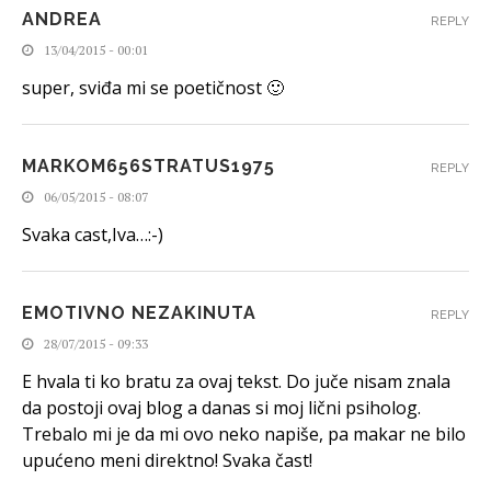
ANDREA
REPLY
13/04/2015 - 00:01
super, sviđa mi se poetičnost 🙂
MARKOM656STRATUS1975
REPLY
06/05/2015 - 08:07
Svaka cast,Iva…:-)
EMOTIVNO NEZAKINUTA
REPLY
28/07/2015 - 09:33
E hvala ti ko bratu za ovaj tekst. Do juče nisam znala
da postoji ovaj blog a danas si moj lični psiholog.
Trebalo mi je da mi ovo neko napiše, pa makar ne bilo
upućeno meni direktno! Svaka čast!