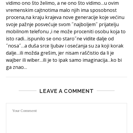
vidimo ono što želimo, a ne ono što vidimo…u ovim
vremenskim cajtnotima malo njih ima sposobnost
procena,na kraju krajeva nove generacije koje većinu
svoje pažnje posvećuje svom ˝najboljem˝ prijatelju
mobilnom telefonu ,i ne može proceniti osobu koja to
isto radi…ispunilo se ono staro˝ne vidite dalje od
˝nosa˝…a duša srce ljubav i osećanja su za koji korak
dalje…ili možda grešim, jer nisam raščistio da li je
wajber ili wiber…ili je to ipak samo imaginacija…ko bi
ga znao…
LEAVE A COMMENT