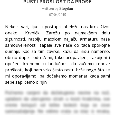
PUSTI PROŠLOST DA PROĐE
written by
Blogdan
07/04/2015
Neke stvari, ljudi i postupci obeleže nas kroz život
onako… Krvnički. Zarežu po najmekšem delu
sigurnosti, razbiju macolom najjaču armaturu naše
samouverenosti, zapale sve naše do tada spokojne
sumnje. Kad sa tim završe, kažu da nisu namerno,
obrnu dupe i odu. A mi, tako oćopavljeni, razbijeni i
opečeni krenemo u budućnost da vučemo repove
prošlosti, koji nam vrlo često rastu brže nego što se
mi oporavljamo, pa dočekamo momenat kada sami
sebe saplićemo o njih.
Počnemo ranjeni da dočekujemo nevine na nož,
uplašeni da uterujemo strah u kosti hrabrima, sve
vreme bolujući od teške bolesti koja se zove
samosažaljenje. Ne vidimo vrata za izlaz iz mraka,