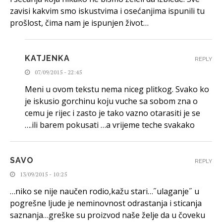
zavisi kakvim smo iskustvima i osećanjima ispunili tu
prošlost, čima nam je ispunjen život…
KATJENKA
REPLY
07/09/2015 - 22:45
Meni u ovom tekstu nema niceg plitkog. Svako ko
je iskusio gorchinu koju vuche sa sobom zna o
cemu je rijec i zasto je tako vazno otarasiti je se
….ili barem pokusati …a vrijeme teche svakako
SAVO
REPLY
13/09/2015 - 10:25
…niko se nije naučen rodio,kažu stari…˝ulaganje˝ u
pogrešne ljude je neminovnost odrastanja i sticanja
saznanja…greške su proizvod naše želje da u čoveku