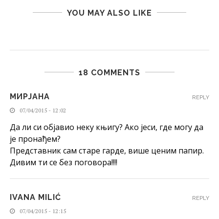
YOU MAY ALSO LIKE
18 COMMENTS
МИРЈАНА
REPLY
07/04/2015 - 12:02
Да ли си објавио неку књигу? Ако јеси, где могу да
је пронађем?
Представник сам старе гарде, више ценим папир.
Дивим ти се без поговора!!!!
IVANA MILIĆ
REPLY
07/04/2015 - 12:15