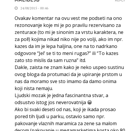
REPLY
24/08/2015 - 00:46
Ovakav komentar na ovu vest me podseti na ono
rezonovanje koje mi je po pravilu rezervisano za
zenturace (to mi je sinonim za vrstu karaktera, ne
za pol!) kojima nikad niko nije po volji, ako im npr.
kazes da im je lepa haljina, one na to nadrkano
odgovore “Jel’ se ti to meni rugas?” ili “To kazes
zato sto mislis da sam ruzna” itd.
Dakle, zaista ne znam kako je neko uspeo sustinu
ovog bloga da protumaci da je upiranje prstom u
nas da moramo sve sto imamo da damo onima
koji nista nemaju.
Ljudski mozak je jedna fascinantna stvar, a
odsustvo istog jos neverovatnija 😀
Ako bi svaki deseti od nas, koji je ikada prosao
pored tih ljudi u parku, ostavio samo npr.
pakovanje vlaznih maramica za zene sa malom
decom (pakovanje u megamarketima kosta oko 80