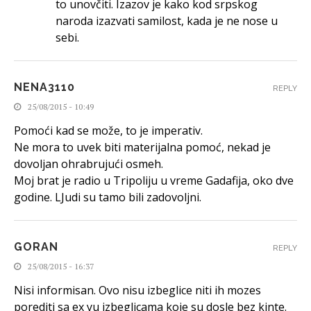
to unovčiti. Izazov je kako kod srpskog
naroda izazvati samilost, kada je ne nose u
sebi.
NENA3110
REPLY
25/08/2015 - 10:49
Pomoći kad se može, to je imperativ.
Ne mora to uvek biti materijalna pomoć, nekad je
dovoljan ohrabrujući osmeh.
Moj brat je radio u Tripoliju u vreme Gadafija, oko dve
godine. LJudi su tamo bili zadovoljni.
GORAN
REPLY
25/08/2015 - 16:37
Nisi informisan. Ovo nisu izbeglice niti ih mozes
porediti sa ex yu izbeglicama koje su dosle bez kinte.