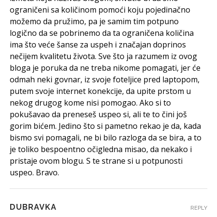
ograničeni sa količinom pomoći koju pojedinačno
možemo da pružimo, pa je samim tim potpuno
logično da se pobrinemo da ta ograničena količina
ima što veće šanse za uspeh i značajan doprinos
nečijem kvalitetu života. Sve što ja razumem iz ovog
bloga je poruka da ne treba nikome pomagati, jer će
odmah neki govnar, iz svoje foteljice pred laptopom,
putem svoje internet konekcije, da upite prstom u
nekog drugog kome nisi pomogao. Ako si to
pokušavao da preneseš uspeo si, ali te to čini još
gorim bićem. Jedino što si pametno rekao je da, kada
bismo svi pomagali, ne bi bilo razloga da se bira, a to
je toliko bespoentno očigledna misao, da nekako i
pristaje ovom blogu. S te strane si u potpunosti
uspeo. Bravo.
DUBRAVKA
REPLY