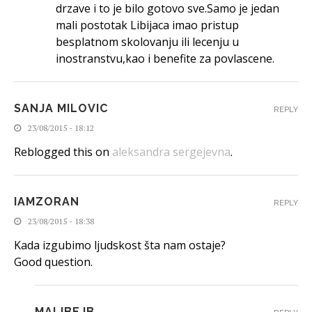
drzave i to je bilo gotovo sve.Samo je jedan
mali postotak Libijaca imao pristup
besplatnom skolovanju ili lecenju u
inostranstvu,kao i benefite za povlascene.
SANJA MILOVIC
REPLY
23/08/2015 - 18:12
Reblogged this on
aleksandra sergejevna
.
IAMZORAN
REPLY
23/08/2015 - 18:38
Kada izgubimo ljudskost šta nam ostaje?
Good question.
MALIBEJB