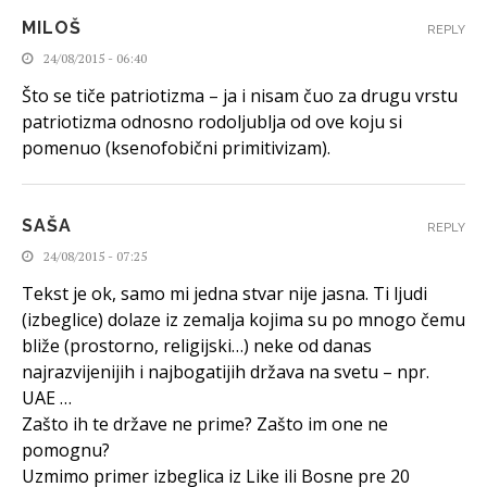
MILOŠ
REPLY
24/08/2015 - 06:40
Što se tiče patriotizma – ja i nisam čuo za drugu vrstu
patriotizma odnosno rodoljublja od ove koju si
pomenuo (ksenofobični primitivizam).
SAŠA
REPLY
24/08/2015 - 07:25
Tekst je ok, samo mi jedna stvar nije jasna. Ti ljudi
(izbeglice) dolaze iz zemalja kojima su po mnogo čemu
bliže (prostorno, religijski…) neke od danas
najrazvijenijih i najbogatijih država na svetu – npr.
UAE …
Zašto ih te države ne prime? Zašto im one ne
pomognu?
Uzmimo primer izbeglica iz Like ili Bosne pre 20