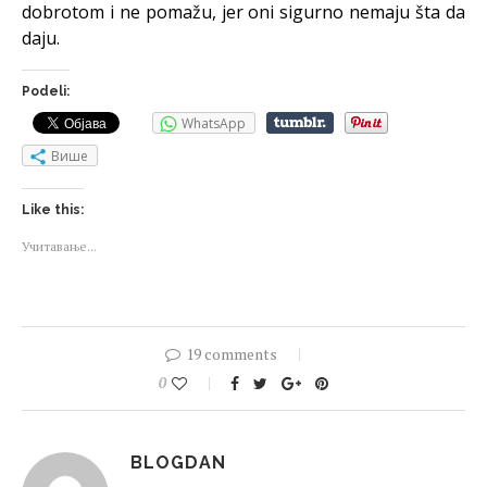
dobrotom i ne pomažu, jer oni sigurno nemaju šta da
daju.
Podeli:
WhatsApp
Више
Like this:
Учитавање...
19 comments
0
BLOGDAN