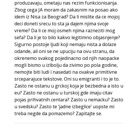
produzavaju, ometaju nas rezim funkcionisanja.
Zbog cega JA moram da zakasnim na posao ako
idem iz Nisa za Beograd? Da li mislite da ce mojoj
deci doneti srecu to sta ja dajem njima svoje
vreme? Da li ce moj osmeh njima razneziti mog
sefa? Da li je to bilo kakvo legitimno objasnjenje?
Sigurno postoje ljudi koji nemaju nista a dolaze
odande, ali oni se ne upuciju na ovu stranu, da
okrenemo svakog pojedinacno od njih naopacke
mogli bismo u izlbolju da zivimo po pola godine,
nemojte biti ludi i nasedati na ovakve primitivne
srceparajuce tekstove. Oni su emigranti i to je to.
Zasto ne ostanu u grckoj koja je bezbedna a isto u
eu? Zasto ne ostanu u turskoj gde imaju citav
pojas prihvatnih centara? Zasto u nemacku? Zasto
u svedsku? Zasto te ‘jadne izbeglice’ uopste mi
treba negde da pomazemo? Zapitajte se.