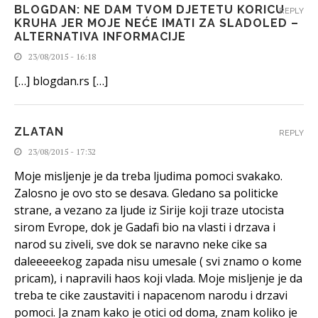
BLOGDAN: NE DAM TVOM DJETETU KORICU
REPLY
KRUHA JER MOJE NEĆE IMATI ZA SLADOLED –
ALTERNATIVA INFORMACIJE
23/08/2015 - 16:18
[…] blogdan.rs […]
ZLATAN
REPLY
23/08/2015 - 17:32
Moje misljenje je da treba ljudima pomoci svakako.
Zalosno je ovo sto se desava. Gledano sa politicke
strane, a vezano za ljude iz Sirije koji traze utocista
sirom Evrope, dok je Gadafi bio na vlasti i drzava i
narod su ziveli, sve dok se naravno neke cike sa
daleeeeekog zapada nisu umesale ( svi znamo o kome
pricam), i napravili haos koji vlada. Moje misljenje je da
treba te cike zaustaviti i napacenom narodu i drzavi
pomoci. Ja znam kako je otici od doma, znam koliko je