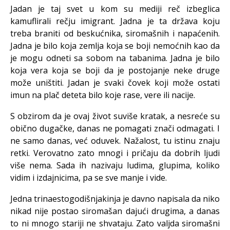
Jadan je taj svet u kom su mediji reč izbeglica
kamuflirali rečju imigrant. Jadna je ta država koju
treba braniti od beskućnika, siromašnih i napaćenih.
Jadna je bilo koja zemlja koja se boji nemoćnih kao da
je mogu odneti sa sobom na tabanima. Jadna je bilo
koja vera koja se boji da je postojanje neke druge
može uništiti. Jadan je svaki čovek koji može ostati
imun na plač deteta bilo koje rase, vere ili nacije.
S obzirom da je ovaj život suviše kratak, a nesreće su
obično dugačke, danas ne pomagati znači odmagati. I
ne samo danas, već oduvek. Nažalost, tu istinu znaju
retki. Verovatno zato mnogi i pričaju da dobrih ljudi
više nema. Sada ih nazivaju ludima, glupima, koliko
vidim i izdajnicima, pa se sve manje i vide.
Jedna trinaestogodišnjakinja je davno napisala da niko
nikad nije postao siromašan dajući drugima, a danas
to ni mnogo stariji ne shvataju. Zato valjda siromašni