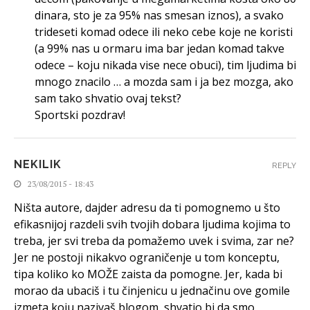
dinara, sto je za 95% nas smesan iznos), a svako
trideseti komad odece ili neko cebe koje ne koristi
(a 99% nas u ormaru ima bar jedan komad takve
odece – koju nikada vise nece obuci), tim ljudima bi
mnogo znacilo … a mozda sam i ja bez mozga, ako
sam tako shvatio ovaj tekst?
Sportski pozdrav!
NEKILIK
REPLY
23/08/2015 - 18:43
Ništa autore, dajder adresu da ti pomognemo u što
efikasnijoj razdeli svih tvojih dobara ljudima kojima to
treba, jer svi treba da pomažemo uvek i svima, zar ne?
Jer ne postoji nikakvo ograničenje u tom konceptu,
tipa koliko ko MOŽE zaista da pomogne. Jer, kada bi
morao da ubaciš i tu činjenicu u jednačinu ove gomile
izmeta koju nazivaš blogom, shvatio bi da smo