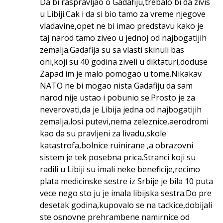
Da bi raspravljao o Gadafiju,trebalo bi da zivis
u Libiji.Cak i da si bio tamo za vreme njegove
vladavine,opet ne bi imao predstavu kako je
taj narod tamo ziveo u jednoj od najbogatijih
zemalja.Gadafija su sa vlasti skinuli bas
oni,koji su 40 godina ziveli u diktaturi,doduse
Zapad im je malo pomogao u tome.Nikakav
NATO ne bi mogao nista Gadafiju da sam
narod nije ustao i pobunio se.Prosto je za
neverovati,da je Libija jedna od najbogatijih
zemalja,losi putevi,nema zeleznice,aerodromi
kao da su pravljeni za livadu,skole
katastrofa,bolnice ruinirane ,a obrazovni
sistem je tek posebna prica.Stranci koji su
radili u Libiji su imali neke beneficije,recimo
plata medicinske sestre iz Srbije je bila 10 puta
vece nego sto ju je imala libijska sestra.Do pre
desetak godina,kupovalo se na tackice,dobijali
ste osnovne prehrambene namirnice od