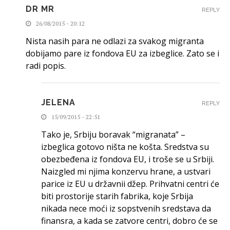
DR MR
REPLY
26/08/2015 - 20:12
Nista nasih para ne odlazi za svakog migranta
dobijamo pare iz fondova EU za izbeglice. Zato se i
radi popis.
JELENA
REPLY
15/09/2015 - 22:51
Tako je, Srbiju boravak “migranata” –
izbeglica gotovo ništa ne košta. Sredstva su
obezbeđena iz fondova EU, i troše se u Srbiji.
Naizgled mi njima konzervu hrane, a ustvari
parice iz EU u državnii džep. Prihvatni centri će
biti prostorije starih fabrika, koje Srbija
nikada nece moći iz sopstvenih sredstava da
finansra, a kada se zatvore centri, dobro će se