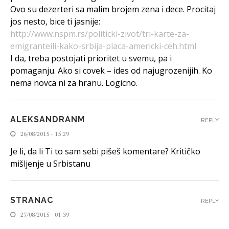
Ovo su dezerteri sa malim brojem zena i dece. Procitaj
jos nesto, bice ti jasnije:
http://www.nspm.rs/politicki-zivot/tri-karte-za-
emigranteili-kako-srbija-placa-americki-ceh.html
I da, treba postojati prioritet u svemu, pa i
pomaganju. Ako si covek – ides od najugrozenijih. Ko
nema novca ni za hranu. Logicno.
ALEKSANDRANM
REPLY
26/08/2015 - 15:29
Je li, da li Ti to sam sebi pišeš komentare? Kritičko
mišljenje u Srbistanu
STRANAC
REPLY
27/08/2015 - 01:39