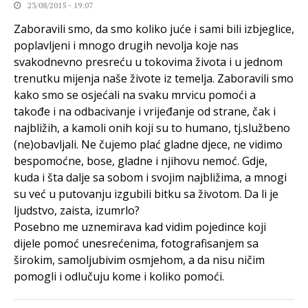
23/08/2015 - 19:07
Zaboravili smo, da smo koliko juće i sami bili izbjeglice,
poplavljeni i mnogo drugih nevolja koje nas
svakodnevno presreću u tokovima života i u jednom
trenutku mijenja naše živote iz temelja. Zaboravili smo
kako smo se osjećali na svaku mrvicu pomoći a
takođe i na odbacivanje i vrijeđanje od strane, čak i
najbližih, a kamoli onih koji su to humano, tj.službeno
(ne)obavljali. Ne čujemo plać gladne djece, ne vidimo
bespomoćne, bose, gladne i njihovu nemoć. Gdje,
kuda i šta dalje sa sobom i svojim najbližima, a mnogi
su već u putovanju izgubili bitku sa životom. Da li je
ljudstvo, zaista, izumrlo?
Posebno me uznemirava kad vidim pojedince koji
dijele pomoć unesrećenima, fotografisanjem sa
širokim, samoljubivim osmjehom, a da nisu ničim
pomogli i odlučuju kome i koliko pomoći.