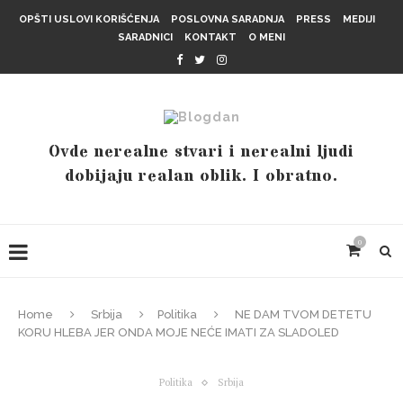
OPŠTI USLOVI KORIŠĆENJA
POSLOVNA SARADNJA
PRESS
MEDIJI
SARADNICI
KONTAKT
O MENI
Ovde nerealne stvari i nerealni ljudi
dobijaju realan oblik. I obratno.
0
Home
Srbija
Politika
NE DAM TVOM DETETU
KORU HLEBA JER ONDA MOJE NEĆE IMATI ZA SLADOLED
Politika
Srbija