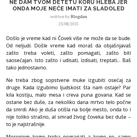
NE DAM TVOM DETETU KORU HLEBA JER
ONDA MOJE NEĆE IMATI ZA SLADOLED
written by
Blogdan
23/08/2015
Došlo je vreme kad ni Čovek više ne može da se bude.
Od neljudi. Došle vreme kad moraš da objašnjavaš
zašto treba voleti, zašto pomagati, zašto biti
saosećajan. Isto zašto i udisati, izdisati, treptati… Baš
tako jednostavno.
Ne treba zbog sopstvene muke izgubiti osećaj za
druge. Kada izgubimo ljudskost šta nam ostaje? Par
kila kostiju, malo mesa i creva puna govana. Kad se
ostane bez duše, za nekoliko dana mrtvo telo počne
da smrdi. Ako je duša otišla na bolje mesto, onda to i
nije toliko strašno, al smrad živog čoveka bez duše –
to je najstrašnije.
Merenjem kome treba pomagati a kome ne, samo