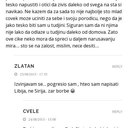
tesko napustiti i otici da zivis daleko od svega na sta si
navikao. Ne kazem da za sada to nije najbolje sto mlad
covek moze uciniti za sebe i svoju porodicu, nego da je
jako tesko biti sam u tudjini. Siguran sam da ni njima
nije lako da odlaze u tudjinu daleko od domova. Zato
ove cike neko mora da spreci u daljem narusavanju
mira…. sto se na zalost, mislim, nece desiti….
ZLATAN
REPLY
23/08/2015 - 17:33
Izvinjavam se… pogresio sam , hteo sam napisati
Libija, ne Sirija.. zar borbe 😀
CVELE
REPLY
24/08/2015 - 15:08