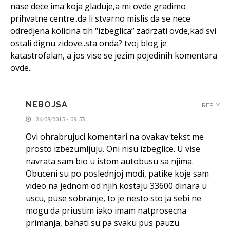
nase dece ima koja gladuje,a mi ovde gradimo
prihvatne centre..da li stvarno mislis da se nece
odredjena kolicina tih “izbeglica” zadrzati ovde,kad svi
ostali dignu zidove..sta onda? tvoj blog je
katastrofalan, a jos vise se jezim pojedinih komentara
ovde..
NEBOJSA
REPLY
26/08/2015 - 09:53
Ovi ohrabrujuci komentari na ovakav tekst me
prosto izbezumljuju. Oni nisu izbeglice. U vise
navrata sam bio u istom autobusu sa njima.
Obuceni su po poslednjoj modi, patike koje sam
video na jednom od njih kostaju 33600 dinara u
uscu, puse sobranje, to je nesto sto ja sebi ne
mogu da priustim iako imam natprosecna
primanja, bahati su pa svaku pus pauzu