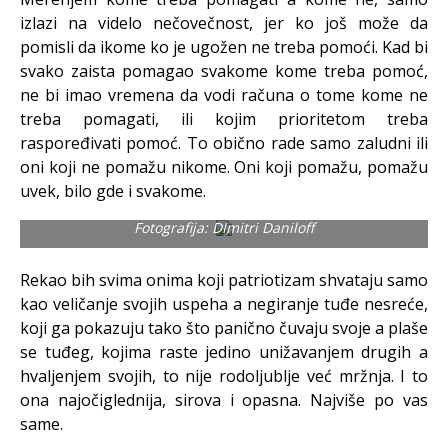
izlazi na videlo nečovečnost, jer ko još može da
pomisli da ikome ko je ugožen ne treba pomoći. Kad bi
svako zaista pomagao svakome kome treba pomoć,
ne bi imao vremena da vodi računa o tome kome ne
treba pomagati, ili kojim prioritetom treba
raspoređivati pomoć. To obično rade samo zaludni ili
oni koji ne pomažu nikome. Oni koji pomažu, pomažu
uvek, bilo gde i svakome.
Fotografija: DImitri Daniloff
Rekao bih svima onima koji patriotizam shvataju samo
kao veličanje svojih uspeha a negiranje tuđe nesreće,
koji ga pokazuju tako što panično čuvaju svoje a plaše
se tuđeg, kojima raste jedino unižavanjem drugih a
hvaljenjem svojih, to nije rodoljublje već mržnja. I to
ona najočiglednija, sirova i opasna. Najviše po vas
same.