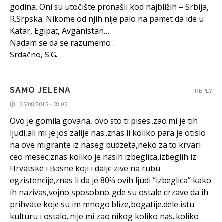
godina. Oni su utočište pronašli kod najbližih – Srbija,
R.Srpska. Nikome od njih nije palo na pamet da ide u
Katar, Egipat, Avganistan…
Nadam se da se razumemo…
Srdačno, S.G.
SAMO JELENA
REPLY
25/08/2015 - 08:05
Ovo je gomila govana, ovo sto ti pises..zao mi je tih
ljudi,ali mi je jos zalije nas..znas li koliko para je otislo
na ove migrante iz naseg budzeta,neko za to krvari
ceo mesec,znas koliko je nasih izbeglica,izbeglih iz
Hrvatske i Bosne koji i dalje zive na rubu
egzistencije,znas li da je 80% ovih ljudi “izbeglica” kako
ih nazivas,vojno sposobno..gde su ostale drzave da ih
prihvate koje su im mnogo blize,bogatije.dele istu
kulturu i ostalo..nije mi zao nikog koliko nas..koliko