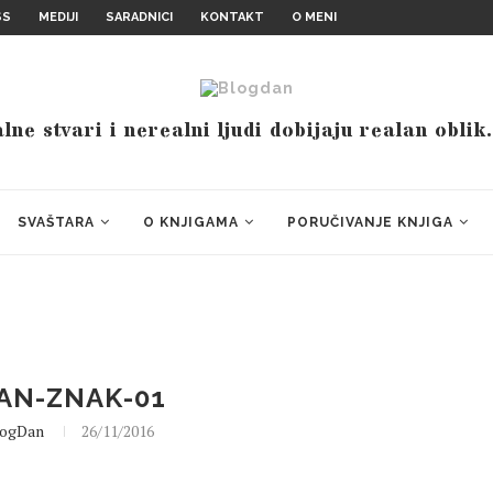
SS
MEDIJI
SARADNICI
KONTAKT
O MENI
ne stvari i nerealni ljudi dobijaju realan oblik
SVAŠTARA
O KNJIGAMA
PORUČIVANJE KNJIGA
AN-ZNAK-01
logDan
26/11/2016