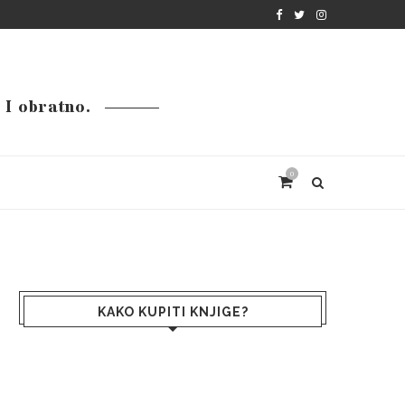
. I obratno.
0
KAKO KUPITI KNJIGE?