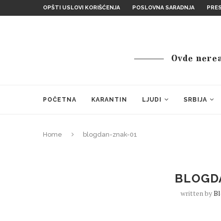
OPŠTI USLOVI KORIŠĆENJA
POSLOVNA SARADNJA
PRE
Ovde nereal
POČETNA
KARANTIN
LJUDI
SRBIJA
Home
blogdan-znak-01
BLOGD
written by
B