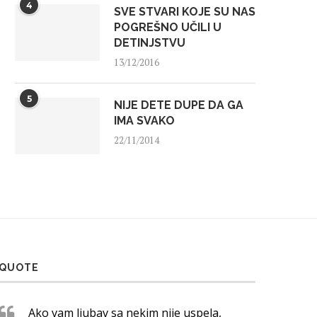
4
SVE STVARI KOJE SU NAS
POGREŠNO UČILI U
DETINJSTVU
13/12/2016
5
NIJE DETE DUPE DA GA
IMA SVAKO
22/11/2014
QUOTE
Ako vam ljubav sa nekim nije uspela,