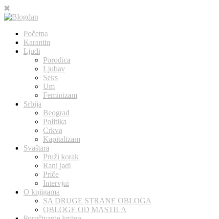
Početna
Karantin
Ljudi
Porodica
Ljubav
Seks
Um
Feminizam
Srbija
Beograd
Politika
Crkva
Kapitalizam
Svaštara
Pruži korak
Rani jadi
Priče
Intervjui
O knjigama
SA DRUGE STRANE OBLOGA
OBLOGE OD MASTILA
Poručivanje knjiga