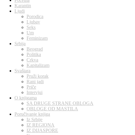
Početna
Karantin
Ljudi
Porodica
Ljubav
Seks
Um
Feminizam
Srbija
Beograd
Politika
Crkva
Kapitalizam
Svaštara
Pruži korak
Rani jadi
Priče
Intervjui
O knjigama
SA DRUGE STRANE OBLOGA
OBLOGE OD MASTILA
Poručivanje knjiga
Iz Srbije
IZ REGIONA
IZ DIJASPORE