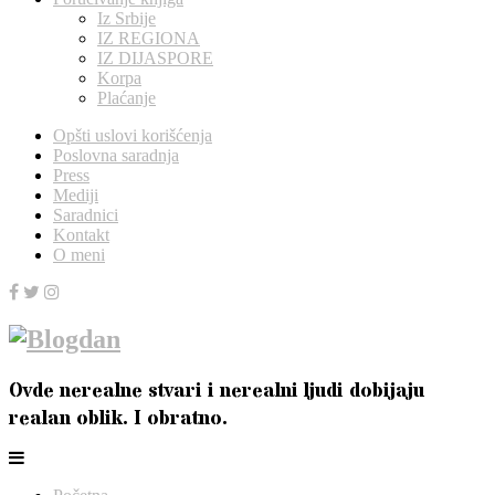
Iz Srbije
IZ REGIONA
IZ DIJASPORE
Korpa
Plaćanje
Opšti uslovi korišćenja
Poslovna saradnja
Press
Mediji
Saradnici
Kontakt
O meni
Ovde nerealne stvari i nerealni ljudi dobijaju
realan oblik. I obratno.